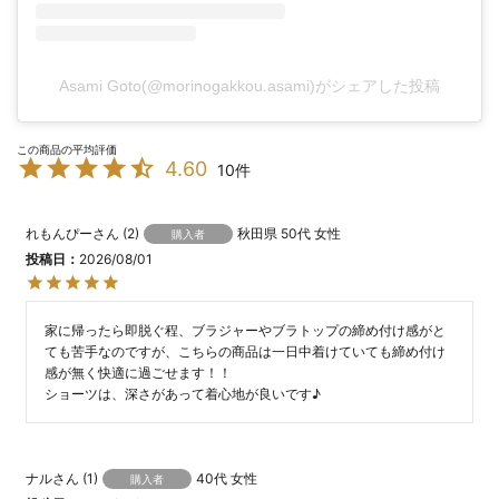
Asami Goto(@morinogakkou.asami)がシェアした投稿
4.60
10
れもんぴー
2
秋田県
50代
女性
購入者
投稿日
2026/08/01
家に帰ったら即脱ぐ程、ブラジャーやブラトップの締め付け感がと
ても苦手なのですが、こちらの商品は一日中着けていても締め付け
感が無く快適に過ごせます！！

ショーツは、深さがあって着心地が良いです♪
ナル
1
40代
女性
購入者