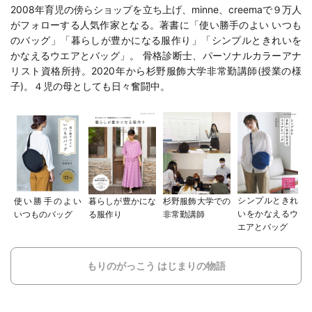
2008年育児の傍らショップを立ち上げ、minne、creemaで９万人
がフォローする人気作家となる。著書に「
使い勝手のよい いつも
のバッグ
」「
暮らしが豊かになる服作り
」「
シンプルときれいを
かなえるウエアとバッグ
」。 骨格診断士、パーソナルカラーアナ
リスト資格所持。2020年から
杉野服飾大学
非常勤講師(
授業の様
子
)。４児の母としても日々奮闘中。
シンプルときれ
使い勝手のよい
暮らしが豊かにな
杉野服飾大学での
いをかなえるウ
いつものバッグ
る服作り
非常勤講師
エアとバッグ
もりのがっこう はじまりの物語