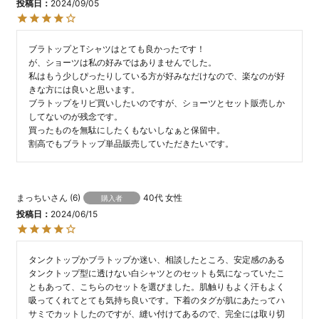
投稿日
2024/09/05
ブラトップとTシャツはとても良かったです！

が、ショーツは私の好みではありませんでした。

私はもう少しぴったりしている方が好みなだけなので、楽なのが好
きな方には良いと思います。

ブラトップをリピ買いしたいのですが、ショーツとセット販売しか
してないのが残念です。

買ったものを無駄にしたくもないしなぁと保留中。

割高でもブラトップ単品販売していただきたいです。
まっちい
6
40代
女性
購入者
投稿日
2024/06/15
タンクトップかブラトップか迷い、相談したところ、安定感のある
タンクトップ型に透けない白シャツとのセットも気になっていたこ
ともあって、こちらのセットを選びました。肌触りもよく汗もよく
吸ってくれてとても気持ち良いです。下着のタグが肌にあたってハ
サミでカットしたのですが、縫い付けてあるので、完全には取り切