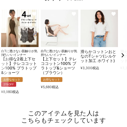
白Tに透けない肌触りが気
白Tに透けない肌触りが気
滑らかコットンおと
滑
持ちいいインナー
持ちいいインナー
なのTシャツ(シルケ
な
【お得な2着上下セ
【上下セット】テレ
ット加工 ホワイト)
ッ
ット】テレココット
ココットン100% ブ
ン100% ブラトップ
ラトップ&ショーツ
¥
3,300
税込
¥
3,
&ショーツ
（ブラウン）
お得なセット
お得なセット
21%OFF
¥
5,680
税込
¥
8,980
税込
このアイテムを見た人は
こちらもチェックしています