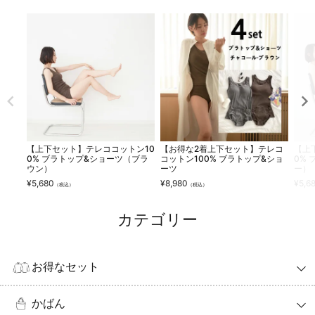
【上下セット】テレココットン10
【お得な2着上下セット】テレコ
【上
0% ブラトップ&ショーツ（ブラ
コットン100% ブラトップ&ショ
0%
ウン）
ーツ
ー）
¥
5,680
¥
8,980
¥
5,6
（税込）
（税込）
カテゴリー
お得なセット
かばん