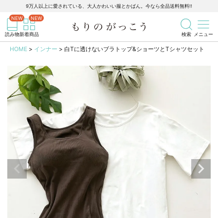
9万人以上に愛されている、大人かわいい服とかばん。今なら全品送料無料!!
記事を検索
商品を検索
読み物
新着商品
検索
メニュー
HOME
インナー
白Tに透けないブラトップ&ショーツとTシャツセット