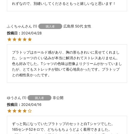
れずなので、別縫いしてくださるともっと嬉しいなと思います！
ふくちゃん
1
広島県
50代
女性
購入者
投稿日
2024/04/28
ブラトップはホールド感があり、胸の形もきれいに見せてくれまし
た。ショーツのくい込みが本当に解消されてストレスありません。
色も好みでした。Tシャツの色味は想像よりクリームがかっていまし
たが、とてもストレッチが効いて着心地良かったです。ブラトップ
との相性良かったです。
ゆう
1
非公開
購入者
投稿日
2024/04/16
ずっと気になっていたブラトップのセットと白Tシャツでした。

165センチ52キロで、どちらもちょうどよく着用できました。
