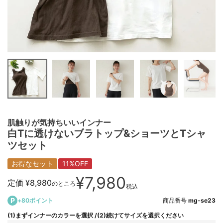
肌触りが気持ちいいインナー
白Tに透けないブラトップ&ショーツとTシャ
ツセット
お得なセット
11%OFF
¥
7,980
定価
¥
8,980
のところ
税込
+
80
ポイント
商品番号
mg-se23
(1)まずインナーのカラーを選択
(2)続けてサイズを選択ください