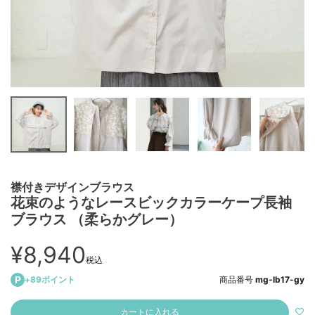
襟付きデザインブラウス
花束のようなレースビックカラーケープ長袖
ブラウス （柔らかグレー）
¥
8,940
税込
+
89
ポイント
商品番号
mg-lb17-gy
カートに入れる