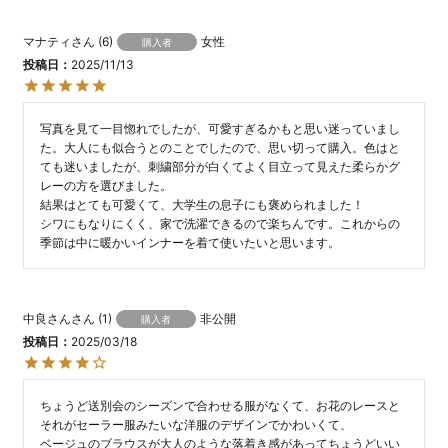
マナティ
6
女性
購入者
投稿日
2025/11/13
写真を見て一目惚れでしたが、可愛すぎるかもと思い迷っていまし
た。大人にも似合うとのことでしたので、思い切って購入。色はと
ても迷いましたが、刺繍部分が白くてよく目立って見えた柔らかグ
レーの方を選びました。

結果はとても可愛くて、大学生の息子にも褒められました！

シワにもなりにくく、家で洗濯できるので楽ちんです。これからの
中良さん
1
非公開
購入者
投稿日
2025/03/18
ちょうど送別会のシーズンで合わせる服がなくて、お花のレースと
それがセーラー服みたいな洋服のデザインでかわいくて、

ベージュのブラウスが大人のような落着き感があってちょうどいい