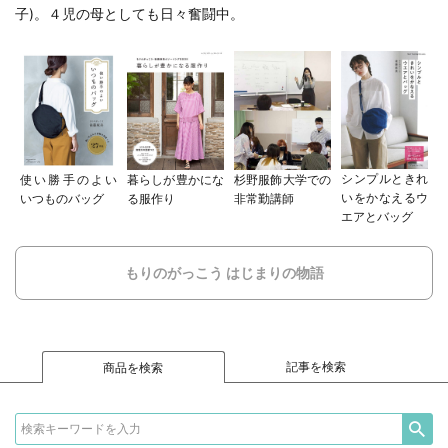
子
)。４児の母としても日々奮闘中。
シンプルときれ
使い勝手のよい
暮らしが豊かにな
杉野服飾大学での
いをかなえるウ
いつものバッグ
る服作り
非常勤講師
エアとバッグ
もりのがっこう はじまりの物語
記事を検索
商品を検索