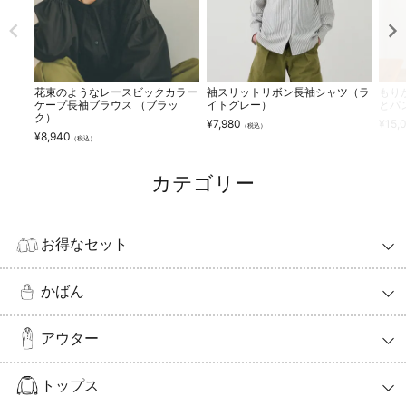
花束のようなレースビックカラー
袖スリットリボン長袖シャツ（ラ
もり
ケープ長袖ブラウス （ブラッ
イトグレー）
とパ
ク）
¥
7,980
¥
15,
（税込）
¥
8,940
（税込）
カテゴリー
お得なセット
かばん
アウター
トップス