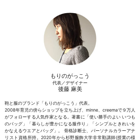
もりのがっこう
代表／デザイナー
後藤 麻美
鞄と服のブランド「もりのがっこう」代表。
2008年育児の傍らショップを立ち上げ、minne、creemaで９万人
がフォローする人気作家となる。著書に「
使い勝手のよい いつも
のバッグ
」「
暮らしが豊かになる服作り
」「
シンプルときれいを
かなえるウエアとバッグ
」。 骨格診断士、パーソナルカラーアナ
リスト資格所持。2020年から
杉野服飾大学
非常勤講師(
授業の様