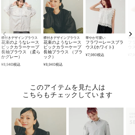
襟付きデザインブラウス
襟付きデザインブラウス
華やか可愛い
華や
花束のようなレース
花束のようなレース
フラワーレースブラ
フ
ビックカラーケープ
ビックカラーケープ
ウス(ホワイト)
ウス
長袖ブラウス （柔ら
長袖ブラウス （ブラ
¥
7,980
税込
¥
7,
かグレー）
ック）
¥
8,940
税込
¥
8,940
税込
このアイテムを見た人は
こちらもチェックしています