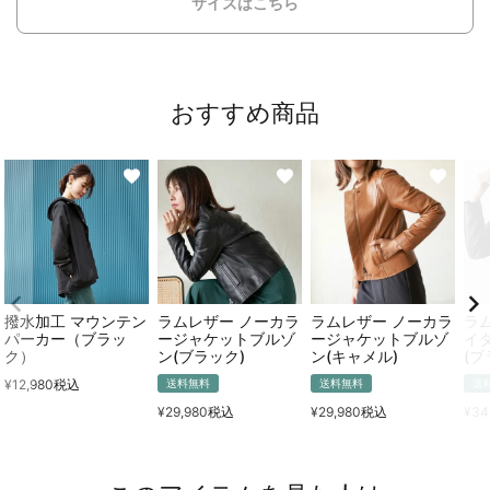
サイズはこちら
おすすめ商品
撥水加工 マウンテン
ラムレザー ノーカラ
ラムレザー ノーカラ
ラ
パーカー（ブラッ
ージャケットブルゾ
ージャケットブルゾ
イ
ク）
ン(ブラック)
ン(キャメル)
(ブ
¥
12,980
税込
送料無料
送料無料
送
¥
29,980
税込
¥
29,980
税込
¥
34