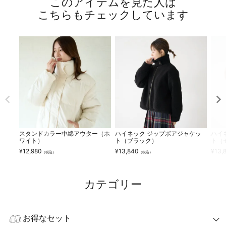
このアイテムを見た人は
こちらもチェックしています
スタンドカラー中綿アウター（ホ
ハイネック ジップボアジャケッ
ハイ
ワイト）
ト（ブラック）
ト（
¥
12,980
¥
13,840
¥
13,
（税込）
（税込）
カテゴリー
お得なセット