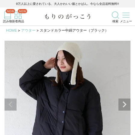
9万人以上に愛されている、大人かわいい服とかばん。今なら全品送料無料!!
記事を検索
商品を検索
読み物
新着商品
検索
メニュー
HOME
アウター
スタンドカラー中綿アウター（ブラック）