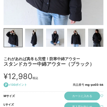
これがあれば真冬も完璧！防寒中綿アウター
スタンドカラー中綿アウター（ブラック）
¥
12,980
税込
+
130
ポイント
商品番号
mg-po03-bk
カートに入れる
Mサイズ
Lサイズ
再入荷お知らせ