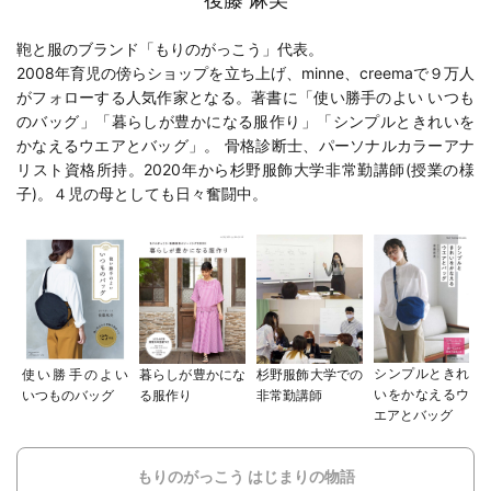
鞄と服のブランド「もりのがっこう」代表。
2008年育児の傍らショップを立ち上げ、minne、creemaで９万人
がフォローする人気作家となる。著書に「
使い勝手のよい いつも
のバッグ
」「
暮らしが豊かになる服作り
」「
シンプルときれいを
かなえるウエアとバッグ
」。 骨格診断士、パーソナルカラーアナ
リスト資格所持。2020年から
杉野服飾大学
非常勤講師(
授業の様
子
)。４児の母としても日々奮闘中。
シンプルときれ
使い勝手のよい
暮らしが豊かにな
杉野服飾大学での
いをかなえるウ
いつものバッグ
る服作り
非常勤講師
エアとバッグ
もりのがっこう はじまりの物語