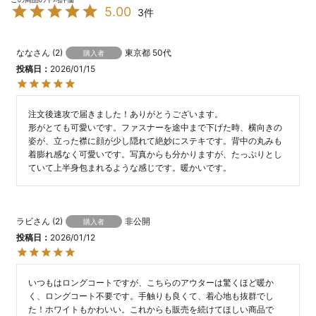
5.00
3
なな
2
東京都
50代
購入者
投稿日
2026/01/15
注文後速攻で届きました！ありがとうございます。

形がとても可愛いです。ファスナーを途中まで下げた時、横向きの
姿が、立った襟に顔が少し隠れて絶妙にステキです。背中の丸みも
着膨れ感なく可愛いです。写真からも分かりますが、たっぷりとし
ていて上半身包まれるような感じです。暖かいです。
ラビ
2
非公開
購入者
投稿日
2026/01/12
いつもはロングコートですが、こちらのアウターは驚くほど暖か
く、ロングコート不要です。手触りも良くて、着心地も抜群でし
た！ホワイトもかわいい。これからも販売を続けてほしい商品で