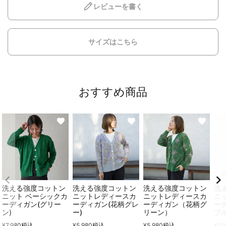
レビューを書く
サイズはこちら
おすすめ商品
洗える強度コットン
洗える強度コットン
洗える強度コットン
洗
ニット ベーシックカ
ニットレディースカ
ニットレディースカ
ニ
ーディガン(グリー
ーディガン(花柄グレ
ーディガン（花柄グ
ー
ン)
ー)
リーン）
ブル
¥
7,980
税込
¥
5,980
税込
¥
5,980
税込
¥
7,