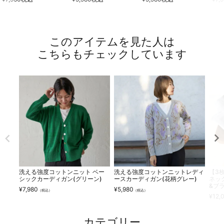
このアイテムを見た人は
こちらもチェックしています
洗える強度コットンニット ベー
洗える強度コットンニットレディ
【3
シックカーディガン(グリーン)
ースカーディガン(花柄グレー)
ネッ
&ブ
¥
7,980
¥
5,980
（税込）
（税込）
¥
12,
カテゴリー