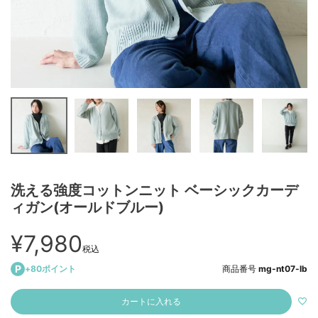
洗える強度コットンニット ベーシックカーデ
ィガン(オールドブルー)
¥
7,980
税込
+
80
ポイント
商品番号
mg-nt07-lb
カートに入れる