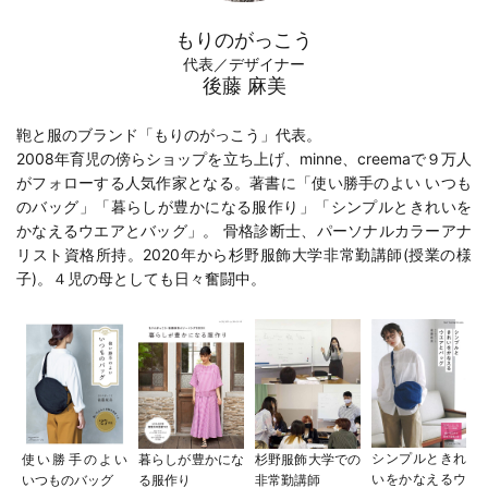
もりのがっこう
代表／デザイナー
後藤 麻美
鞄と服のブランド「もりのがっこう」代表。
2008年育児の傍らショップを立ち上げ、minne、creemaで９万人
がフォローする人気作家となる。著書に「
使い勝手のよい いつも
のバッグ
」「
暮らしが豊かになる服作り
」「
シンプルときれいを
かなえるウエアとバッグ
」。 骨格診断士、パーソナルカラーアナ
リスト資格所持。2020年から
杉野服飾大学
非常勤講師(
授業の様
子
)。４児の母としても日々奮闘中。
シンプルときれ
使い勝手のよい
暮らしが豊かにな
杉野服飾大学での
いをかなえるウ
いつものバッグ
る服作り
非常勤講師