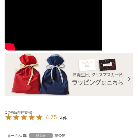
4.75
4
まー
8
非公開
購入者