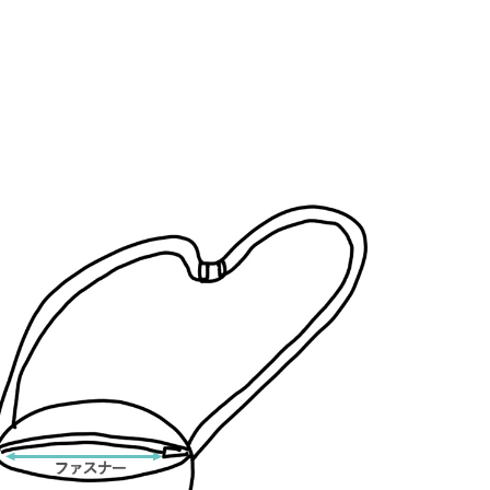
（ベージュ）
細紐（マカロンブ
細紐（ホワイト）
ー）