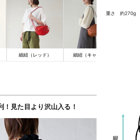
重さ 約270g
細紐
細紐（レッド）
細紐（キャメル）
利！見た目より沢山入る！