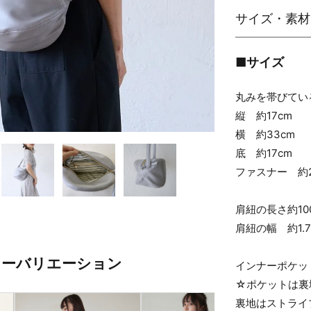
■サイズ
丸みを帯びてい
縦 約17cm
横 約33cm
底 約17cm
ファスナー 約2
肩紐の長さ約100
肩紐の幅 約1.7
ラーバリエーション
インナーポケッ
☆ポケットは裏
裏地はストライ