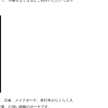
さで、手離せなくなるとご好評いただいており
長財布、日傘、メイクポーチ、単行本がらくらく入
容量。心強い相棒のポーチです。