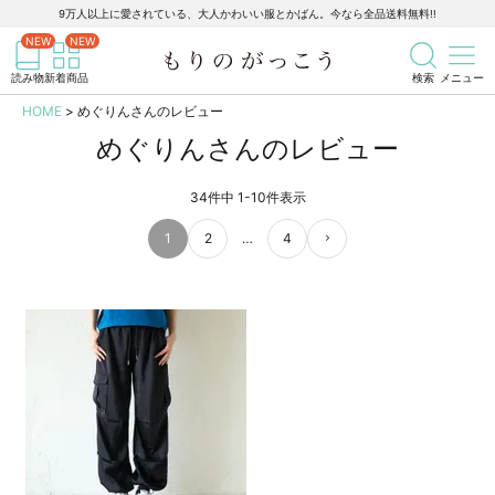
9万人以上に愛されている、大人かわいい服とかばん。今なら全品送料無料!!
記事を検索
商品を検索
読み物
新着商品
検索
メニュー
HOME
めぐりんさんのレビュー
めぐりんさんのレビュー
34
件中
1
-
10
件表示
1
2
…
4