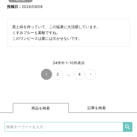
投稿日
2024/09/08
黒と緑を持っていて、この猛暑に大活躍しています。

くすみブルーも素敵ですね。

このワンピースは夏には欠かせないです。
34
件中
1
-
10
件表示
1
2
…
4
記事を検索
商品を検索