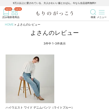
9万人以上に愛されている、大人かわいい服とかばん。今なら全品送料無料!!
記事を検索
商品を検索
読み物
新着商品
検索
メニュー
HOME
よさんのレビュー
よさんのレビュー
3
件中
1
-
3
件表示
ハイウエスト ワイド デニムパンツ（ライトブルー）