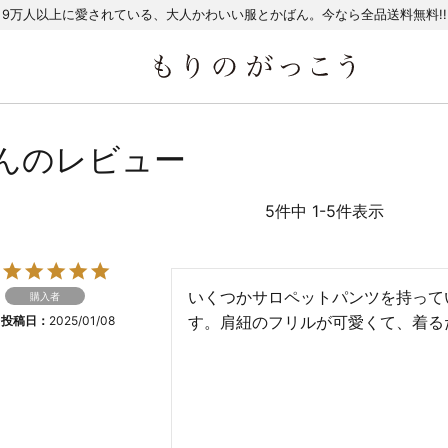
9万人以上に愛されている、大人かわいい服とかばん。今なら全品送料無料!!
んのレビュー
5
件中
1
-
5
件表示
いくつかサロペットパンツを持って
購入者
す。肩紐のフリルが可愛くて、着る
投稿日
2025/01/08