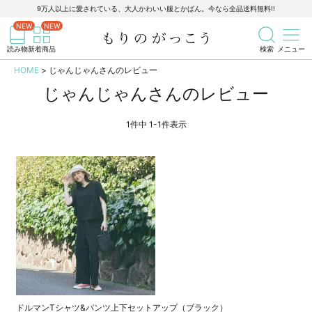
9万人以上に愛されている、大人かわいい服とかばん。今なら全品送料無料!!
記事を検索
商品を検索
読み物
新着商品
検索
メニュー
HOME
じゃんじゃんさんのレビュー
じゃんじゃんさんのレビュー
1
件中
1
-
1
件表示
ドルマンTシャツ&パンツ上下セットアップ（ブラック）