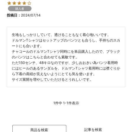
購入者
投稿日
2024/07/14
生地もしっかりしていて、透けることもなく着心地いいです。

ドルマンTシャツはセットアップのパンツとも合うし、手持ちのスカ
ートにも合います。

チャコールのドルマンTシャツ同時にを単品購入したので、ブラック
のパンツはこちらと合わせても素敵です。

ただ150センチ、48キロなのですが、少しおおきい為パンツ着用時
にはヒールのあるサンダルを、ドルマンTシャツ着用時には襟ぐりか
ら下着の肩紐が見えないようにとても気を使います。

サイズ展開を増やしていただけるとうれしいです。
1
件中
1
-
1
件表示
記事を検索
商品を検索