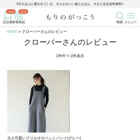
9万人以上に愛されている、大人かわいい服とかばん。今なら全品送料無料!!
記事を検索
商品を検索
読み物
新着商品
検索
メニュー
HOME
クローバーさんのレビュー
クローバーさんのレビュー
2
件中
1
-
2
件表示
大人可愛いフリルサロペットパンツ(グレー)