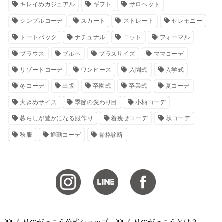
キレイめカジュアル
ギフト
サロペット
シンプルコーデ
スカート
ストレート
セレモニー
トートバッグ
ナチュナル
ニット
フォーマル
ブラウス
ブルベ
プラスサイズ
ママコーデ
リゾートコーデ
ワンピース
入園式
入学式
冬コーデ
出版
卒園式
卒業式
夏コーデ
大きめサイズ
季節の変わり目
小柄コーデ
暮らしが豊かになる服作り
着痩せコーデ
秋コーデ
秋服
通勤コーデ
骨格診断
>>
>>
もりのがっこう公式ショップ
もりのがっこうとは？