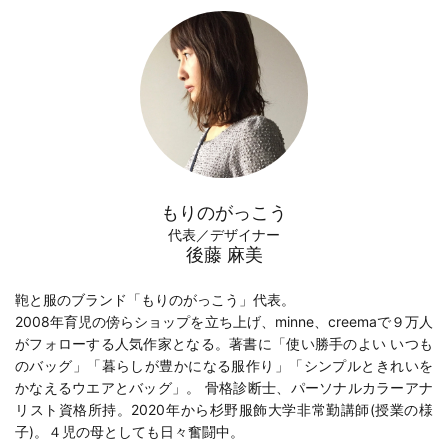
もりのがっこう
代表／デザイナー
後藤 麻美
鞄と服のブランド「もりのがっこう」代表。
2008年育児の傍らショップを立ち上げ、minne、creemaで９万人
がフォローする人気作家となる。著書に「
使い勝手のよい いつも
のバッグ
」「
暮らしが豊かになる服作り
」「
シンプルときれいを
かなえるウエアとバッグ
」。 骨格診断士、パーソナルカラーアナ
リスト資格所持。2020年から
杉野服飾大学
非常勤講師(
授業の様
子
)。４児の母としても日々奮闘中。