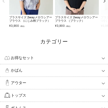
プラスサイズ 2wayメロウシアー
プラスサイズ 2wayメロウシアー
プラ
ブラウス （にじみ柄ブラック）
ブラウス （ブラック）
ツ(
¥
3,900
¥
3,900
¥
6,9
（税込）
（税込）
カテゴリー
お得なセット
かばん
アウター
トップス
ボトムス