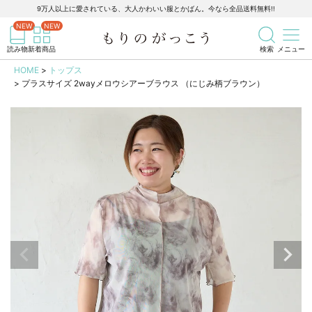
9万人以上に愛されている、大人かわいい服とかばん。今なら全品送料無料!!
記事を検索
商品を検索
読み物
新着商品
検索
メニュー
HOME
トップス
プラスサイズ 2wayメロウシアーブラウス （にじみ柄ブラウン）