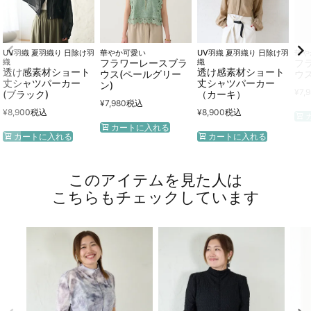
UV羽織 夏羽織り 日除け羽
華やか可愛い
UV羽織 夏羽織り 日除け羽
華や
織
フラワーレースブラ
織
フ
透け感素材ショート
透け感素材ショート
ウス(ペールグリー
ウス
丈シャツパーカー
丈シャツパーカー
ン)
¥
7,
(ブラック)
（カーキ）
¥
7,980
税込
¥
8,900
税込
¥
8,900
税込
カートに入れる
カートに入れる
カートに入れる
このアイテムを見た人は
こちらもチェックしています