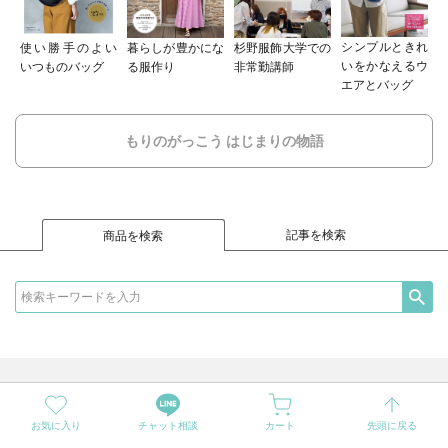
シンプルときれ
使い勝手のよい
暮らしが豊かにな
杉野服飾大学での
いをかなえるウ
いつものバッグ
る服作り
非常勤講師
エアとバッグ
もりのがっこう はじまりの物語
記事を検索
商品を検索
お気に入り
チャット相談
カート
先頭に戻る
Instagram
LINE
Facebook
Pinterest