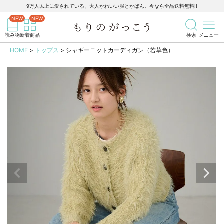
9万人以上に愛されている、大人かわいい服とかばん。今なら全品送料無料!!
記事を検索
商品を検索
読み物
新着商品
検索
メニュー
HOME
トップス
シャギーニットカーディガン（若草色）