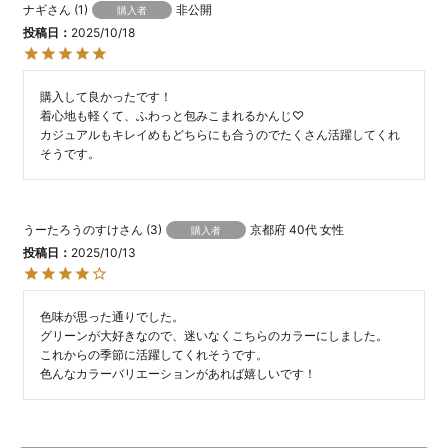
ナギ
1
非公開
購入者
投稿日
2025/10/18
購入して良かったです！

着心地も軽くて、ふわっと包みこまれるかんじ♡

カジュアルもキレイめもどちらにも合うのでたくさん活躍してくれ
そうです。
うーたろうのすけ
3
京都府
40代
女性
購入者
投稿日
2025/10/13
色味が思った通りでした。

グリーンが大好きなので、迷いなくこちらのカラーにしました。

これからの季節に活躍してくれそうです。

色んなカラーバリエーションがあれば嬉しいです！