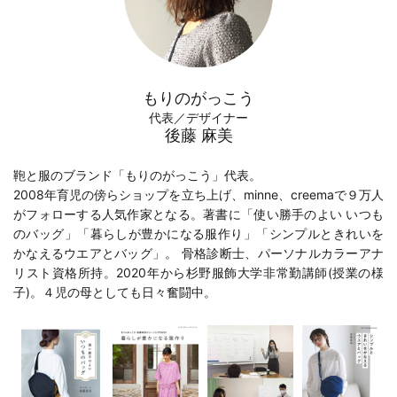
もりのがっこう
代表／デザイナー
後藤 麻美
鞄と服のブランド「もりのがっこう」代表。
2008年育児の傍らショップを立ち上げ、minne、creemaで９万人
がフォローする人気作家となる。著書に「
使い勝手のよい いつも
のバッグ
」「
暮らしが豊かになる服作り
」「
シンプルときれいを
かなえるウエアとバッグ
」。 骨格診断士、パーソナルカラーアナ
リスト資格所持。2020年から
杉野服飾大学
非常勤講師(
授業の様
子
)。４児の母としても日々奮闘中。