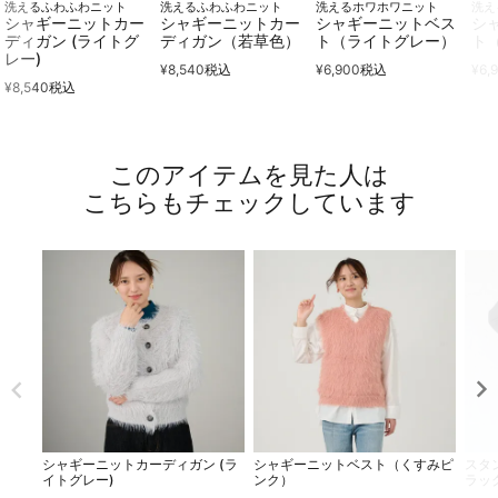
洗えるふわふわニット
洗えるふわふわニット
洗えるホワホワニット
洗え
シャギーニットカー
シャギーニットカー
シャギーニットベス
シ
ディガン (ライトグ
ディガン（若草色）
ト（ライトグレー）
ト
レー)
¥
8,540
税込
¥
6,900
税込
¥
6,
¥
8,540
税込
このアイテムを見た人は
こちらもチェックしています
シャギーニットカーディガン (ラ
シャギーニットベスト（くすみピ
スタ
イトグレー)
ンク）
ラッ