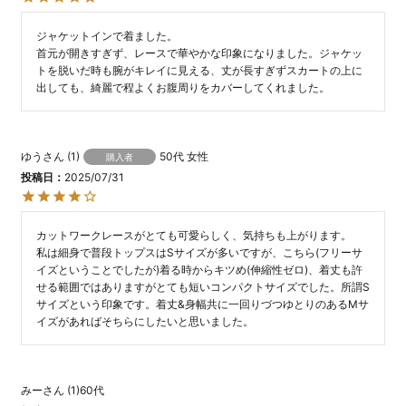
ジャケットインで着ました。

首元が開きすぎず、レースで華やかな印象になりました。ジャケッ
トを脱いだ時も腕がキレイに見える、丈が長すぎずスカートの上に
出しても、綺麗で程よくお腹周りをカバーしてくれました。
ゆう
1
50代
女性
購入者
投稿日
2025/07/31
カットワークレースがとても可愛らしく、気持ちも上がります。

私は細身で普段トップスはSサイズが多いですが、こちら(フリーサ
イズということでしたが)着る時からキツめ(伸縮性ゼロ)、着丈も許
せる範囲ではありますがとても短いコンパクトサイズでした。所謂S
サイズという印象です。着丈&身幅共に一回りづつゆとりのあるMサ
イズがあればそちらにしたいと思いました。
みー
1
60代