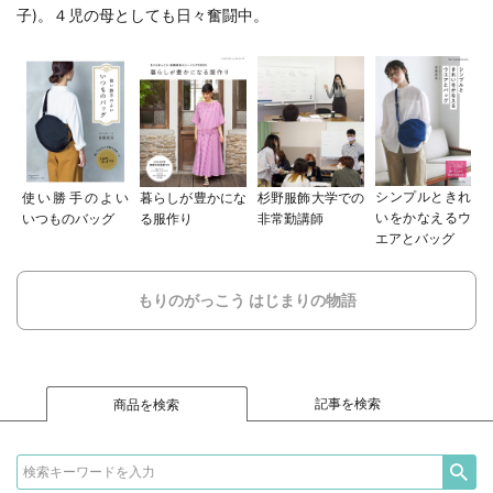
子
)。４児の母としても日々奮闘中。
シンプルときれ
使い勝手のよい
暮らしが豊かにな
杉野服飾大学での
いをかなえるウ
いつものバッグ
る服作り
非常勤講師
エアとバッグ
もりのがっこう はじまりの物語
記事を検索
商品を検索