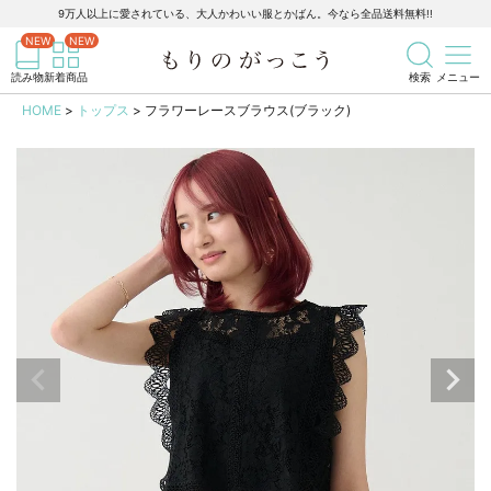
9万人以上に愛されている、大人かわいい服とかばん。今なら全品送料無料!!
記事を検索
商品を検索
読み物
新着商品
検索
メニュー
HOME
トップス
フラワーレースブラウス(ブラック)