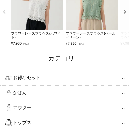
フラワーレースブラウス(ホワイ
フラワーレースブラウス(ペール
プラ
ト)
グリーン)
ラウ
¥
7,980
¥
7,980
¥
7,9
（税込）
（税込）
カテゴリー
お得なセット
かばん
アウター
トップス