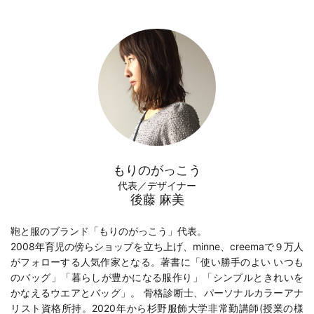
もりのがっこう
代表／デザイナー
後藤 麻美
鞄と服のブランド「もりのがっこう」代表。
2008年育児の傍らショップを立ち上げ、minne、creemaで９万人
がフォローする人気作家となる。著書に「
使い勝手のよい いつも
のバッグ
」「
暮らしが豊かになる服作り
」「
シンプルときれいを
かなえるウエアとバッグ
」。 骨格診断士、パーソナルカラーアナ
リスト資格所持。2020年から
杉野服飾大学
非常勤講師(
授業の様