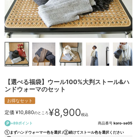
【選べる福袋】ウール100%大判ストール&ハ
ンドウォーマのセット
お得なセット
¥
8,900
定価
¥
10,880
のところ
税込
+
89
ポイント
商品番号
koro-se05
①まずハンドウォーマー色を選択
②続けてストール色を選択ください