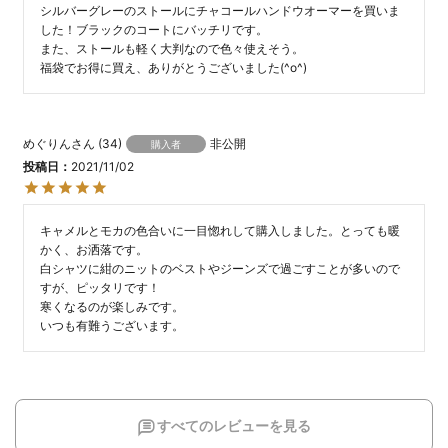
シルバーグレーのストールにチャコールハンドウオーマーを買いま
した！ブラックのコートにバッチリです。

また、ストールも軽く大判なので色々使えそう。

福袋でお得に買え、ありがとうございました(^o^)
めぐりん
34
非公開
購入者
投稿日
2021/11/02
キャメルとモカの色合いに一目惚れして購入しました。とっても暖
かく、お洒落です。

白シャツに紺のニットのベストやジーンズで過ごすことが多いので
すが、ピッタリです！

寒くなるのが楽しみです。

すべてのレビューを見る