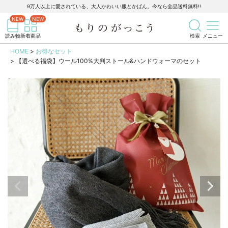
9万人以上に愛されている、大人かわいい服とかばん。今なら全品送料無料!!
記事を検索
商品を検索
読み物
新着商品
検索
メニュー
HOME
お得なセット
【選べる福袋】ウール100%大判ストール&ハンドウォーマのセット