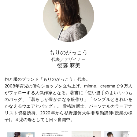
もりのがっこう
代表／デザイナー
後藤 麻美
鞄と服のブランド「もりのがっこう」代表。
2008年育児の傍らショップを立ち上げ、minne、creemaで９万人
がフォローする人気作家となる。著書に「
使い勝手のよい いつも
のバッグ
」「
暮らしが豊かになる服作り
」「
シンプルときれいを
かなえるウエアとバッグ
」。 骨格診断士、パーソナルカラーアナ
リスト資格所持。2020年から
杉野服飾大学
非常勤講師(
授業の様
子
)。４児の母としても日々奮闘中。