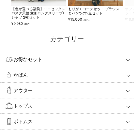
【色が選べる福袋】ユニセックス
もりがくコーデセット ブラウス
オフ
バスク天竺 変形ロングスリーブT
とパンツの2点セット
ット
シャツ 2枚セット
¥
15,000
¥
19,
（税込）
¥
9,980
（税込）
カテゴリー
お得なセット
かばん
アウター
トップス
ボトムス