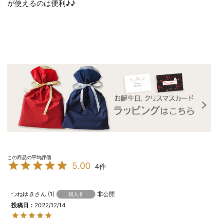
が使えるのは便利♪♪
5.00
4
つねゆき
1
非公開
購入者
投稿日
2022/12/14