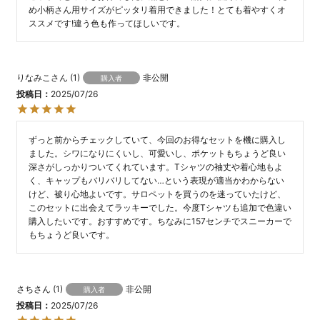
め小柄さん用サイズがピッタリ着用できました！とても着やすくオ
ススメです!違う色も作ってほしいです。
りなみこ
1
非公開
購入者
投稿日
2025/07/26
ずっと前からチェックしていて、今回のお得なセットを機に購入し
ました。シワになりにくいし、可愛いし、ポケットもちょうど良い
深さがしっかりついてくれています。Tシャツの袖丈や着心地もよ
く、キャップもバリバリしてない…という表現が適当かわからない
けど、被り心地よいです。サロペットを買うのを迷っていたけど、
このセットに出会えてラッキーでした。今度Tシャツも追加で色違い
購入したいです。おすすめです。ちなみに157センチでスニーカーで
もちょうど良いです。
さち
1
非公開
購入者
投稿日
2025/07/26