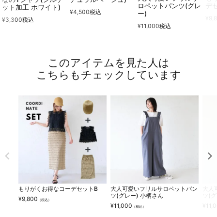
ロペットパンツ(グレ
デ
ット加工 ホワイト)
¥
4,500
税込
ー)
¥
9,
¥
3,300
税込
¥
11,000
税込
このアイテムを見た人は
こちらもチェックしています
もりがくお得なコーデセットB
大人可愛いフリルサロペットパン
大人
ツ(グレー) 小柄さん
ツ(グ
¥
9,800
（税込）
¥
11,000
¥
11,
（税込）