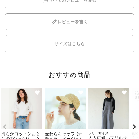
レビューを書く
サイズはこちら
おすすめ商品
滑らかコットンおと
麦わらキャップ (ナ
フリーサイズ
夏の
大人可愛いフリルサ
も
なのTシャツ(シルケ
チュラルベージュ)