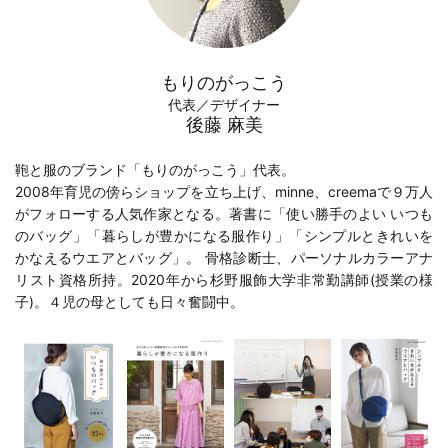
もりのがっこう
代表／デザイナー
後藤 麻美
鞄と服のブランド「もりのがっこう」代表。
2008年育児の傍らショップを立ち上げ、minne、creemaで９万人
がフォローする人気作家となる。著書に「
使い勝手のよい いつも
のバッグ
」「
暮らしが豊かになる服作り
」「
シンプルときれいを
かなえるウエアとバッグ
」。 骨格診断士、パーソナルカラーアナ
リスト資格所持。2020年から
杉野服飾大学
非常勤講師(
授業の様
子
)。４児の母としても日々奮闘中。