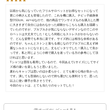
以前から気になっていたフリルサロペットがお得なセットになって
更に小柄さん丈も登場したので、これを機に購入。チビッ子細身体
型(153cm、xs〜s)なので、他の商品でワンサイズものを購入した際
に大きすぎて自分には合わなかった経験からこちらも購入を躊躇っ
ていたのですが、ブカブカさが気にならないデザインなのでこのサ
ロペットは大丈夫でした！むしろ何処にもストレスがかからないの
で、どんな姿勢でも本当に楽です。サイズ的には相当な余裕がある
のですが、ちゃんとストンと落ちる感じなのでブカブカに見えず綺
麗なシルエットになりました。丈もピッタリでした！購入して良か
っです。私と同じように小柄で購入を迷っている方の参考にして頂
ければと思います。

Tシャツは普段も着用しているので、今回あえてLサイズにしてサイ
ズ感の違いを楽しもうと思いました。

麦わらキャップは思いのほか柔らかく、とても被り心地が良かった
です。潰しても型崩れしないので持ち運びにも便利そうで、思った
以上に使い勝手が良さそうです。

今回のセットは、とても当たりのセットでした！
すべてのレビューを見る