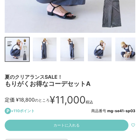
夏のクリアランスSALE！
もりがくお得なコーデセットA
¥
11,000
定価
¥
18,800
のところ
税込
+
110
ポイント
商品番号
mg-se41-sp03
カートに入れる