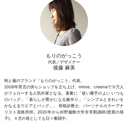
もりのがっこう
代表／デザイナー
後藤 麻美
鞄と服のブランド「もりのがっこう」代表。
2008年育児の傍らショップを立ち上げ、minne、creemaで９万人
がフォローする人気作家となる。著書に「
使い勝手のよい いつも
のバッグ
」「
暮らしが豊かになる服作り
」「
シンプルときれいを
かなえるウエアとバッグ
」。 骨格診断士、パーソナルカラーアナ
リスト資格所持。2020年から
杉野服飾大学
非常勤講師(
授業の様
子
)。４児の母としても日々奮闘中。