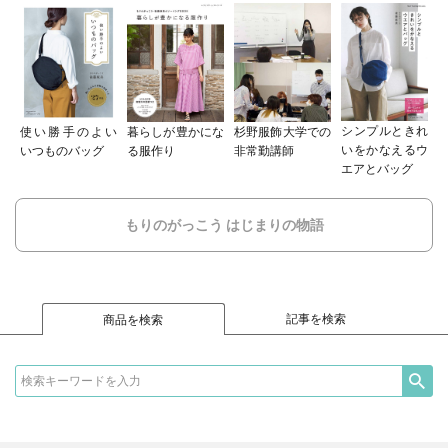
シンプルときれ
使い勝手のよい
暮らしが豊かにな
杉野服飾大学での
いをかなえるウ
いつものバッグ
る服作り
非常勤講師
エアとバッグ
もりのがっこう はじまりの物語
記事を検索
商品を検索