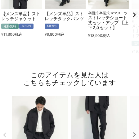
【メンズ単品】スト
【メンズ単品】スト
卒園式 卒業式 ママスーツ
入学
ストレッチショート
ュア
レッチジャケット
レッチタックパンツ
も
丈セットアップ 【上
メ
送料無料
MEN'S
MEN'S
下2点セット】
ト
¥
11,800
税込
¥
9,800
税込
ト
¥
18,900
税込
送
¥
19
このアイテムを見た人は
こちらもチェックしています