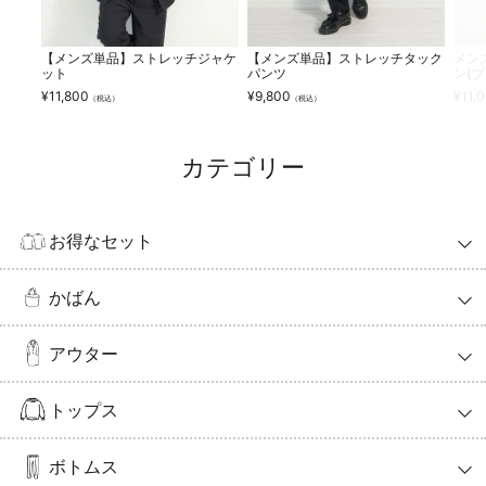
【メンズ単品】ストレッチジャケ
【メンズ単品】ストレッチタック
メン
ット
パンツ
ン(
¥
11,800
¥
9,800
¥
11,
（税込）
（税込）
カテゴリー
お得なセット
かばん
アウター
トップス
ボトムス