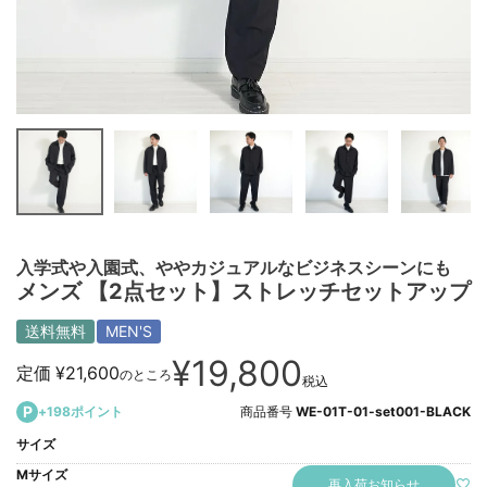
入学式や入園式、ややカジュアルなビジネスシーンにも
メンズ 【2点セット】ストレッチセットアップ
送料無料
MEN'S
¥
19,800
定価
¥
21,600
のところ
税込
+
198
ポイント
商品番号
WE-01T-01-set001-BLACK
サイズ
Mサイズ
再入荷お知らせ