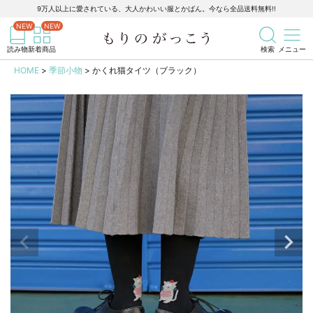
9万人以上に愛されている、大人かわいい服とかばん。今なら全品送料無料!!
記事を検索
商品を検索
読み物
新着商品
検索
メニュー
HOME
季節小物
かくれ猫タイツ（ブラック）