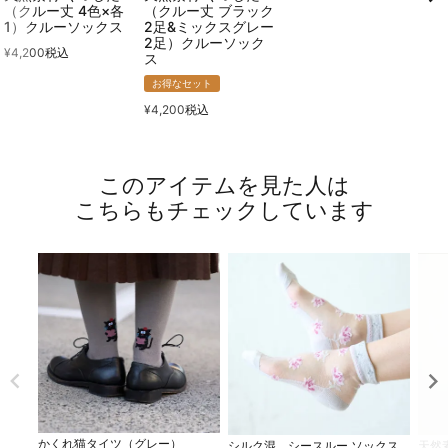
（クルー丈 4色×各
（クルー丈 ブラック
1）クルーソックス
2足&ミックスグレー
2足）クルーソック
¥
4,200
税込
ス
お得なセット
¥
4,200
税込
このアイテムを見た人は
こちらもチェックしています
かくれ猫タイツ（グレー）
シルク混 シースルー ソックス
天然