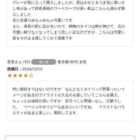
グレーが気に入って購入しましたが、黒はかかと＆つま先に青いさ
し色があって紺色系統のワードローブが多い私はこちらも迷わず購
入しました

見た目通りめちゃめちゃ可愛いです

また、身長の割に足が太いので、柄物のタイツは柄が伸びて、元の
可愛い柄でなくなってしまう悲しい足なのですが、こちらは可愛い
姿をそのまま残してくれて感激です
茶里
10
東京都
60代
女性
購入者
投稿日
2024/12/13
特に猫好きではないのですが　なんとなくタイツって野暮ったいイ
メージがあるのでイラストが入るのを探していてこちらを購入。　
ちょっとお値段が高いですが　目立つこと間違いなし。正解でし
た。　ベージュやネイビーもあるといいですね。　イラストもバラ