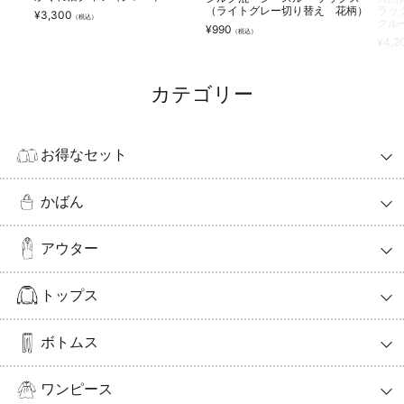
（ライトグレー切り替え 花柄）
ラッ
¥
3,300
（税込）
クル
¥
990
（税込）
¥
4,2
カテゴリー
お得なセット
かばん
アウター
トップス
ボトムス
ワンピース