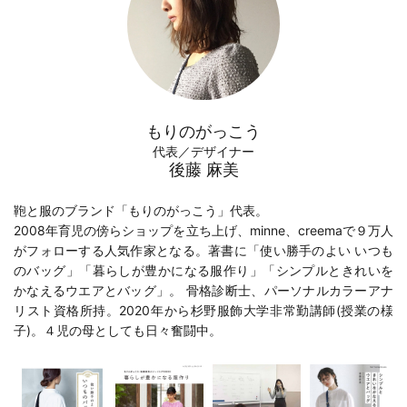
もりのがっこう
代表／デザイナー
後藤 麻美
鞄と服のブランド「もりのがっこう」代表。
2008年育児の傍らショップを立ち上げ、minne、creemaで９万人
がフォローする人気作家となる。著書に「
使い勝手のよい いつも
のバッグ
」「
暮らしが豊かになる服作り
」「
シンプルときれいを
かなえるウエアとバッグ
」。 骨格診断士、パーソナルカラーアナ
リスト資格所持。2020年から
杉野服飾大学
非常勤講師(
授業の様
子
)。４児の母としても日々奮闘中。