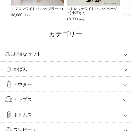
エプロンワイドパンツ(ブラック)
ストレッチワイドパンツ(ベージ
テパ
ュ)小柄さん
¥
8,980
¥
7,9
（税込）
¥
8,990
（税込）
カテゴリー
お得なセット
かばん
アウター
トップス
ボトムス
ワンピース