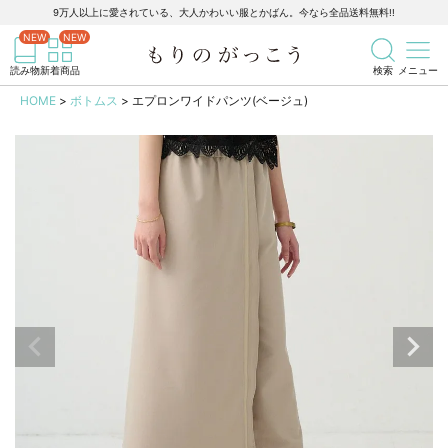
9万人以上に愛されている、大人かわいい服とかばん。今なら全品送料無料!!
記事を検索
商品を検索
読み物
新着商品
検索
メニュー
HOME
ボトムス
エプロンワイドパンツ(ベージュ)