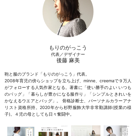
もりのがっこう
代表／デザイナー
後藤 麻美
鞄と服のブランド「もりのがっこう」代表。
2008年育児の傍らショップを立ち上げ、minne、creemaで９万人
がフォローする人気作家となる。著書に「
使い勝手のよい いつも
のバッグ
」「
暮らしが豊かになる服作り
」「
シンプルときれいを
かなえるウエアとバッグ
」。 骨格診断士、パーソナルカラーアナ
リスト資格所持。2020年から
杉野服飾大学
非常勤講師(
授業の様
子
)。４児の母としても日々奮闘中。