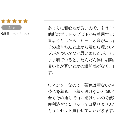
あまりに着心地が良いので、もう１
購入者
他所のブラトップは下から着用する
投稿日
2021/09/05
着ようとしたら「ビッ」と音が…し
その後きちんと上から着たら程よい
プがきついかなと思いましたが、ア
まま着ていると、だんだん体に馴染み
暑いとか寒いとかの違和感がなく、
す。

ウィンターなので、茶色は着ないかな
茶色を着る、下着が透けないと聞い
全くその通りで白に透けないので便利
便利過ぎて１セットでは足りませんで
もう１セット買わせていただきます