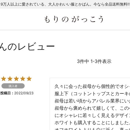
9万人以上に愛されている、大人かわいい服とかばん。今なら全品送料無料!!
oさんのレビュー
3
件中
1
-
3
件表示
久々に会った叔母から個性的でオシ
購入者
服上下（コットントップスとカーキ
投稿日
2022/09/23
叔母は若い頃からアパレル業界にい
叔母から褒められて嬉しくて、この
にオシャレに若々しく見えるデザイ
ホワイトも購入することにしました。
オフホワイトよりも白に近く、真っ