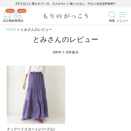
9万人以上に愛されている、大人かわいい服とかばん。今なら全品送料無料!!
記事を検索
商品を検索
読み物
新着商品
検索
メニュー
HOME
とみさんのレビュー
とみさんのレビュー
5
件中
1
-
5
件表示
ティアードスカート(パープル)