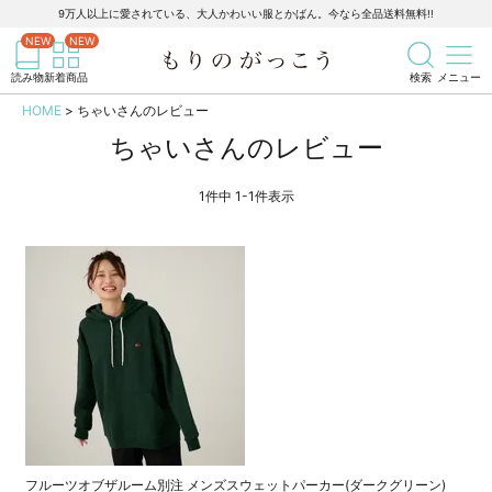
9万人以上に愛されている、大人かわいい服とかばん。今なら全品送料無料!!
記事を検索
商品を検索
読み物
新着商品
検索
メニュー
HOME
ちゃいさんのレビュー
ちゃいさんのレビュー
1
件中
1
-
1
件表示
フルーツオブザルーム別注 メンズスウェットパーカー(ダークグリーン)