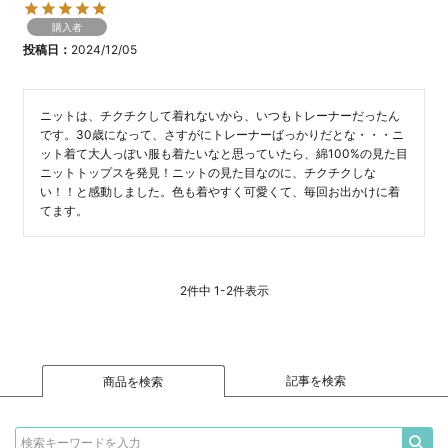
購入者
投稿日
2024/12/05
ニットは、チクチクして着れないから、いつもトレーナーだったん
です。30歳になって、さすがにトレーナーばっかりだとな・・・ニ
ット着て大人っぽい服も着たいなと思っていたら、綿100%の見た目
ニットトップスを発見！ニットの見た目なのに、チクチクしな
い！！と感動しました。色も着やすく可愛くて、毎回お出かけに着
2
件中
1
-
2
件表示
記事を検索
商品を検索