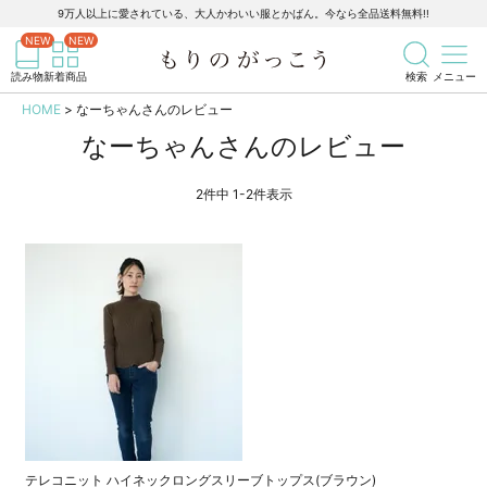
9万人以上に愛されている、大人かわいい服とかばん。今なら全品送料無料!!
記事を検索
商品を検索
読み物
新着商品
検索
メニュー
HOME
なーちゃんさんのレビュー
なーちゃんさんのレビュー
2
件中
1
-
2
件表示
テレコニット ハイネックロングスリーブトップス(ブラウン)