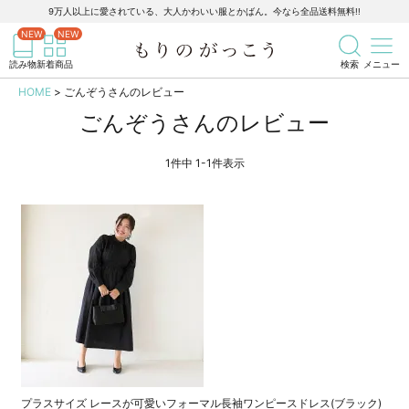
9万人以上に愛されている、大人かわいい服とかばん。今なら全品送料無料!!
記事を検索
商品を検索
読み物
新着商品
検索
メニュー
HOME
ごんぞうさんのレビュー
ごんぞうさんのレビュー
1
件中
1
-
1
件表示
プラスサイズ レースが可愛いフォーマル長袖ワンピースドレス(ブラック)