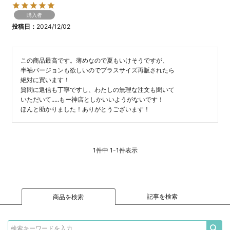
購入者
投稿日
2024/12/02
この商品最高です。薄めなので夏もいけそうですが、

半袖バージョンも欲しいのでプラスサイズ再販されたら

絶対に買います！

質問に返信も丁寧ですし、わたしの無理な注文も聞いて

いただいて.....もー神店としかいいようがないです！

1
件中
1
-
1
件表示
記事を検索
商品を検索