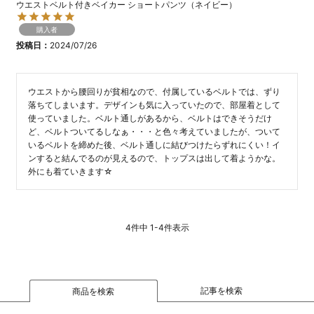
ウエストベルト付きベイカー ショートパンツ（ネイビー）
購入者
投稿日
2024/07/26
ウエストから腰回りが貧相なので、付属しているベルトでは、ずり
落ちてしまいます。デザインも気に入っていたので、部屋着として
使っていました。ベルト通しがあるから、ベルトはできそうだけ
ど、ベルトついてるしなぁ・・・と色々考えていましたが、ついて
いるベルトを締めた後、ベルト通しに結びつけたらずれにくい！イ
ンすると結んでるのが見えるので、トップスは出して着ようかな。

外にも着ていきます☆
4
件中
1
-
4
件表示
記事を検索
商品を検索