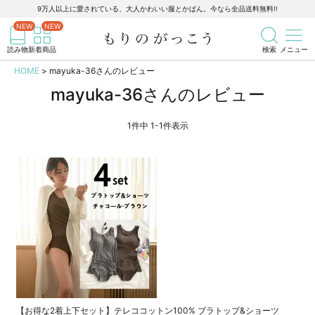
9万人以上に愛されている、大人かわいい服とかばん。今なら全品送料無料!!
記事を検索
商品を検索
読み物
新着商品
検索
メニュー
HOME
mayuka-36さんのレビュー
mayuka-36さんのレビュー
1
件中
1
-
1
件表示
【お得な2着上下セット】テレココットン100% ブラトップ&ショーツ