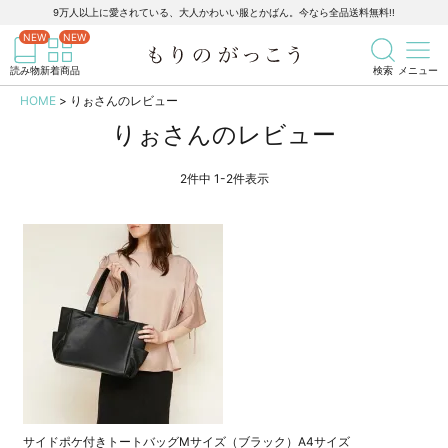
9万人以上に愛されている、大人かわいい服とかばん。今なら全品送料無料!!
記事を検索
商品を検索
読み物
新着商品
検索
メニュー
HOME
りぉさんのレビュー
りぉさんのレビュー
2
件中
1
-
2
件表示
サイドポケ付きトートバッグMサイズ（ブラック）A4サイズ