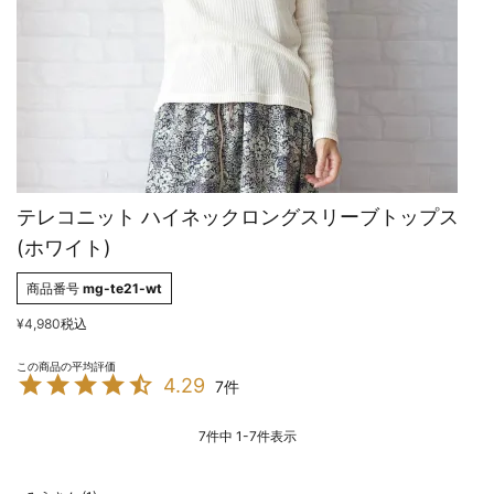
テレコニット ハイネックロングスリーブトップス
(ホワイト)
商品番号
mg-te21-wt
¥
4,980
税込
4.29
7
7
件中
1
-
7
件表示