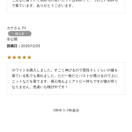
で着ています。ありがとうございます。
カナ
1
購入者
非公開
投稿日
2020/12/25
ホワイトを購入しました。すごく伸びるので普段３Ｌくらいの服を
着ている私でも着れました。ただ一枚だとバストが透けるので上に
ニットなどを着てます。着心地もよくアトピー持ちですが旗が痒く
なりません。色違いも検討中です！
7
件中
1
-
7
件表示