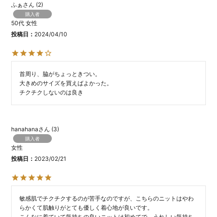
ふぁ
2
購入者
50代
女性
投稿日
2024/04/10
首周り、脇がちょっときつい。

大きめのサイズを買えばよかった。

チクチクしないのは良き
hanahana
3
購入者
女性
投稿日
2023/02/21
敏感肌でチクチクするのが苦手なのですが、こちらのニットはやわ
らかくて肌触りがとても優しく着心地が良いです。

こんなに着ていて気持ちの良いニットは初めてで、うれしい気持ち