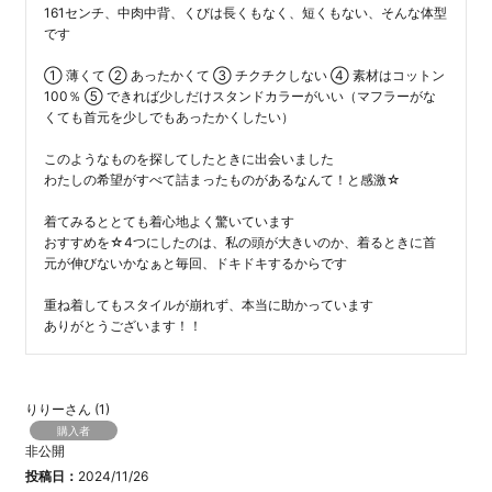
161センチ、中肉中背、くびは長くもなく、短くもない、そんな体型
です

① 薄くて ② あったかくて ③ チクチクしない ④ 素材はコットン
100％ ⑤ できれば少しだけスタンドカラーがいい（マフラーがな
くても首元を少しでもあったかくしたい）

このようなものを探してしたときに出会いました

わたしの希望がすべて詰まったものがあるなんて！と感激☆

着てみるととても着心地よく驚いています

おすすめを☆4つにしたのは、私の頭が大きいのか、着るときに首
元が伸びないかなぁと毎回、ドキドキするからです

重ね着してもスタイルが崩れず、本当に助かっています

ありがとうございます！！
りりー
1
購入者
非公開
投稿日
2024/11/26