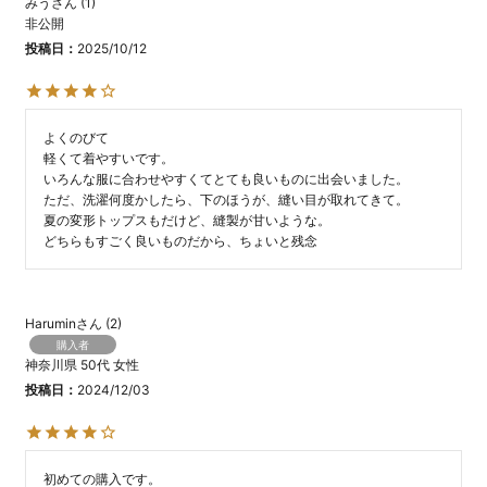
みう
1
非公開
投稿日
2025/10/12
よくのびて

軽くて着やすいです。

いろんな服に合わせやすくてとても良いものに出会いました。

ただ、洗濯何度かしたら、下のほうが、縫い目が取れてきて。

夏の変形トップスもだけど、縫製が甘いような。

どちらもすごく良いものだから、ちょいと残念
Harumin
2
購入者
神奈川県
50代
女性
投稿日
2024/12/03
初めての購入です。
