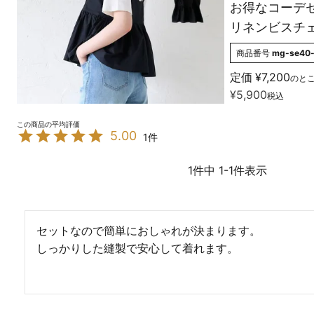
お得なコーデ
リネンビスチ
商品番号
mg-se40-
定価
¥
7,200
のと
¥
5,900
税込
5.00
1
1
件中
1
-
1
件表示
セットなので簡単におしゃれが決まります。

しっかりした縫製で安心して着れます。