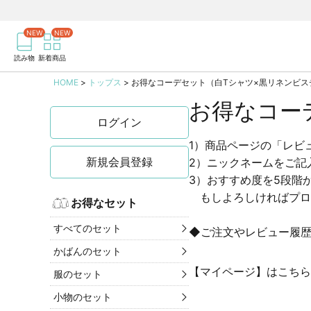
商品を検索
記事を検索
読み物
新着商品
HOME
トップス
お得なコーデセット（白Tシャツ×黒リネンビス
お得なコー
ログイン
1）商品ページの「レビ
新規会員登録
2）ニックネームをご記
3）おすすめ度を5段階
もしよろしければプロ
お得なセット
すべてのセット
◆ご注文やレビュー履
かばんのセット
【マイページ】はこちら
服のセット
小物のセット