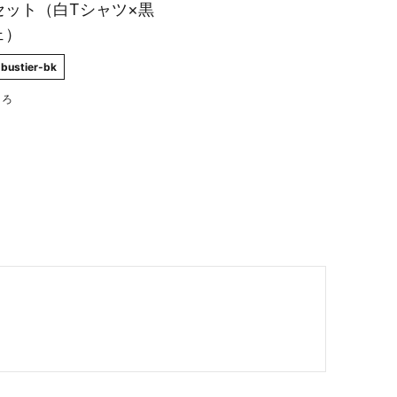
セット（白Tシャツ×黒
ェ）
bustier-bk
ころ