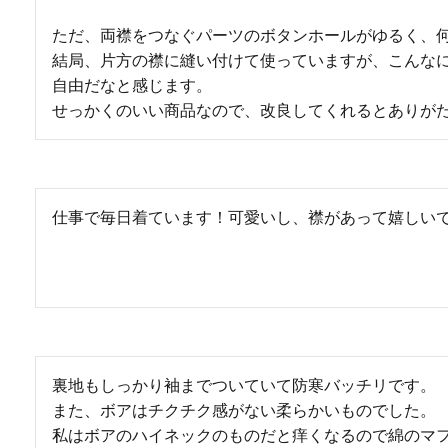
ただ、両襟をつなぐパーツのボタンホールがゆるく、何
結局、片方の襟に縫い付けて使っていますが、こんな
自由だなと感じます。

せっかくのいい商品なので、改良してくれるとありが
仕事で毎日着ています！可愛いし、襟があって嬉しい
裏地もしっかり袖までついていて防寒バッチリです。

また、ボアはチクチク感がない柔らかいものでした。

私はボアのハイネックのものだと痒くなるので綿のマ