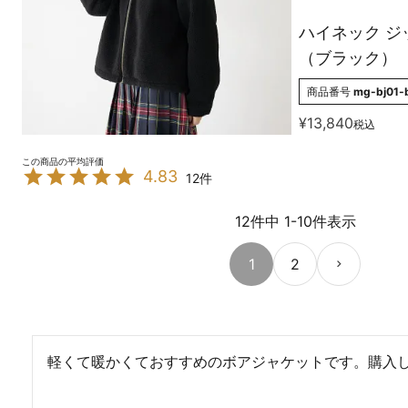
ハイネック 
（ブラック）
商品番号
mg-bj01-
¥
13,840
税込
4.83
12
12
件中
1
-
10
件表示
1
2
軽くて暖かくておすすめのボアジャケットです。購入