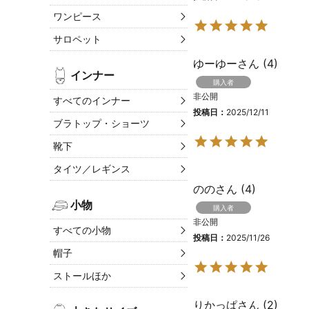
ワンピース
サロペット
ゆーゆー
4
インナー
購入者
非公開
すべてのインナー
投稿日
2025/12/11
ブラトップ・ショーツ
靴下
タイツ／レギンス
のの
4
小物
購入者
非公開
すべての小物
投稿日
2025/11/26
帽子
ストールほか
りかっぱ
2