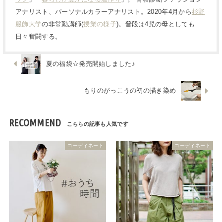
アナリスト、パーソナルカラーアナリスト。2020年4月から
杉野
服飾大学
の非常勤講師(
授業の様子
)。普段は4児の母としても
日々奮闘する。
夏の福袋☆発売開始しました♪
もりのがっこうの初の描き染め
RECOMMEND
コーディネート
コーディネート