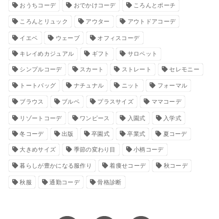
おうちコーデ
おでかけコーデ
ころんとポーチ
ころんとリュック
アウター
アウトドアコーデ
イエベ
ウェーブ
オフィスコーデ
キレイめカジュアル
ギフト
サロペット
シンプルコーデ
スカート
ストレート
セレモニー
トートバッグ
ナチュナル
ニット
フォーマル
ブラウス
ブルベ
プラスサイズ
ママコーデ
リゾートコーデ
ワンピース
入園式
入学式
冬コーデ
出版
卒園式
卒業式
夏コーデ
大きめサイズ
季節の変わり目
小柄コーデ
暮らしが豊かになる服作り
着痩せコーデ
秋コーデ
秋服
通勤コーデ
骨格診断