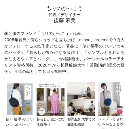
もりのがっこう
代表／デザイナー
後藤 麻美
鞄と服のブランド「もりのがっこう」代表。
2008年育児の傍らショップを立ち上げ、minne、creemaで９万人
がフォローする人気作家となる。著書に「
使い勝手のよい いつも
のバッグ
」「
暮らしが豊かになる服作り
」「
シンプルときれいを
かなえるウエアとバッグ
」。 骨格診断士、パーソナルカラーアナ
リスト資格所持。2020年から
杉野服飾大学
非常勤講師(
授業の様
子
)。４児の母としても日々奮闘中。
シンプルときれ
使い勝手のよい
暮らしが豊かにな
杉野服飾大学での
いをかなえるウ
いつものバッグ
る服作り
非常勤講師