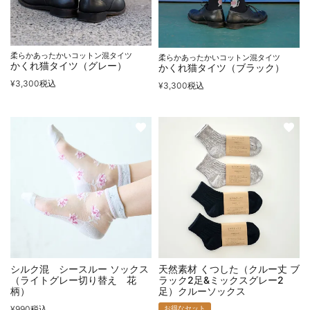
柔らかあったかいコットン混タイツ
柔らかあったかいコットン混タイツ
かくれ猫タイツ（グレー）
かくれ猫タイツ（ブラック）
¥
3,300
税込
¥
3,300
税込
シルク混 シースルー ソックス
天然素材 くつした（クルー丈 ブ
（ライトグレー切り替え 花
ラック2足&ミックスグレー2
柄）
足）クルーソックス
¥
990
税込
お得なセット