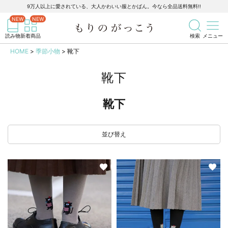
9万人以上に愛されている、大人かわいい服とかばん。今なら全品送料無料!!
記事を検索
商品を検索
読み物
新着商品
検索
メニュー
HOME
季節小物
靴下
靴下
靴下
並び替え