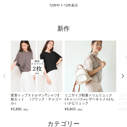
12
件中
1
-
12
件表示
新作
変形トップスドルマンTシャツ2
ミニサイズ軽量トリムリュック
ミニ
枚セット （ブラック・チャコー
(キャンバス+レザーキャメル)ち
(キ
ル）
いさなリュック
いさ
¥
5,890
¥
6,800
¥
6,8
（税込）
（税込）
カテゴリー