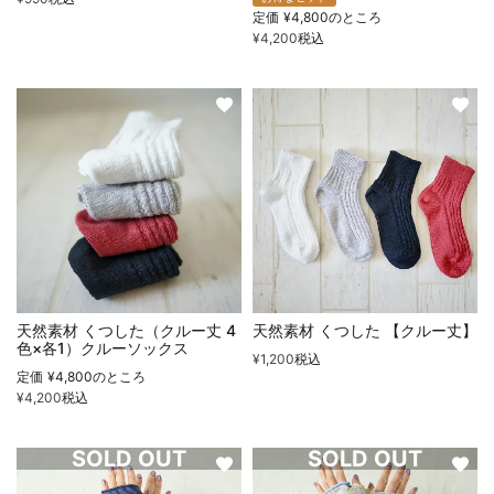
定価
¥
4,800
のところ
¥
4,200
税込
天然素材 くつした（クルー丈 4
天然素材 くつした 【クルー丈】
色×各1）クルーソックス
¥
1,200
税込
定価
¥
4,800
のところ
¥
4,200
税込
SOLD OUT
SOLD OUT