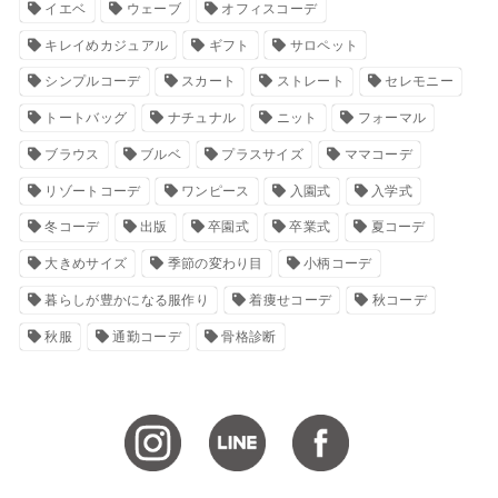
イエベ
ウェーブ
オフィスコーデ
キレイめカジュアル
ギフト
サロペット
シンプルコーデ
スカート
ストレート
セレモニー
トートバッグ
ナチュナル
ニット
フォーマル
ブラウス
ブルベ
プラスサイズ
ママコーデ
リゾートコーデ
ワンピース
入園式
入学式
冬コーデ
出版
卒園式
卒業式
夏コーデ
大きめサイズ
季節の変わり目
小柄コーデ
暮らしが豊かになる服作り
着痩せコーデ
秋コーデ
秋服
通勤コーデ
骨格診断