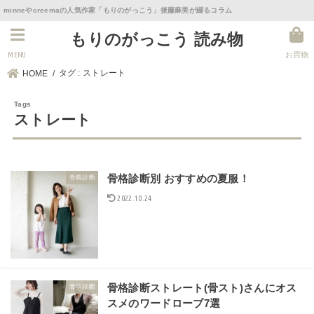
minneやcreemaの人気作家「もりのがっこう」後藤麻美が綴るコラム
もりのがっこう 読み物
MENU
お買物
タグ : ストレート
HOME
ストレート
骨格診断別 おすすめの夏服！
骨格診断
2022.10.24
骨格診断ストレート(骨スト)さんにオス
骨格診断
スメのワードローブ7選