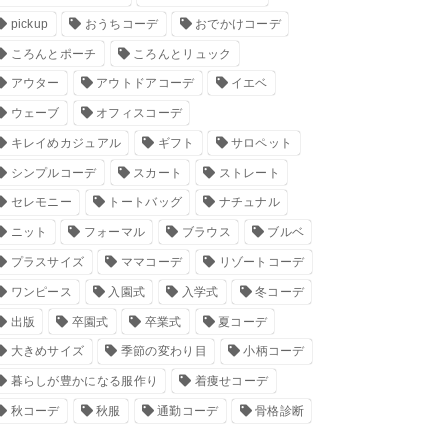
pickup
おうちコーデ
おでかけコーデ
ころんとポーチ
ころんとリュック
アウター
アウトドアコーデ
イエベ
ウェーブ
オフィスコーデ
キレイめカジュアル
ギフト
サロペット
シンプルコーデ
スカート
ストレート
セレモニー
トートバッグ
ナチュナル
ニット
フォーマル
ブラウス
ブルベ
プラスサイズ
ママコーデ
リゾートコーデ
ワンピース
入園式
入学式
冬コーデ
出版
卒園式
卒業式
夏コーデ
大きめサイズ
季節の変わり目
小柄コーデ
暮らしが豊かになる服作り
着痩せコーデ
秋コーデ
秋服
通勤コーデ
骨格診断