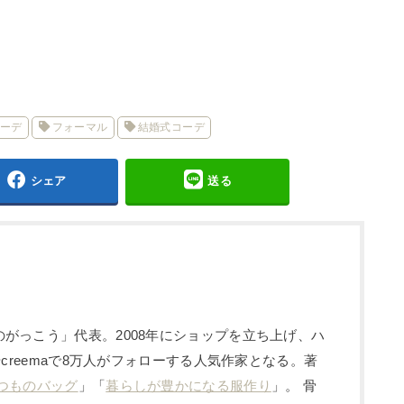
ーデ
フォーマル
結婚式コーデ
シェア
送る
がっこう」代表。2008年にショップを立ち上げ、ハ
やcreemaで8万人がフォローする人気作家となる。著
つものバッグ
」「
暮らしが豊かになる服作り
」。 骨