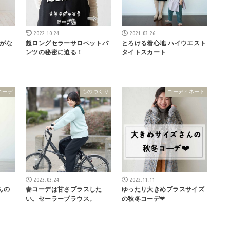
2022.10.24
2021.03.26
がな
超ロングセラーサロペットパ
とろける着心地 ハイウエスト
ンツの秘密に迫る！
タイトスカート
コーデ
ものづくり
コーディネート
2023.03.24
2022.11.11
んの
春コーデは甘さプラスした
ゆったり大きめプラスサイズ
い。セーラーブラウス。
の秋冬コーデ❤︎