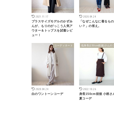
2021.11.17
2020.04.24
プラスサイズモデルのかずみ
「なぜこんなに着るもの
んが、もりのがっこう人気ア
い？」の答え。
ウター＆トップスを試着レビ
ュー！
コーディネート
低身長(150cm前後)さんの
2020.04.24
2022.10.26
白のワントーンコーデ
身長150cm前後 小柄さ
夏コーデ