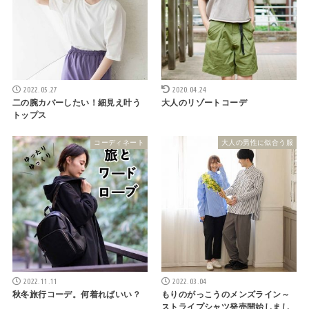
2022.05.27
2020.04.24
二の腕カバーしたい！細見え叶う
大人のリゾートコーデ
トップス
コーディネート
大人の男性に似合う服
2022.11.11
2022.03.04
秋冬旅行コーデ。何着ればいい？
もりのがっこうのメンズライン～
ストライプシャツ発売開始しまし