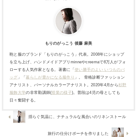
もりのがっこう 後藤 麻美
鞄と服のブランド「もりのがっこう」代表。2008年にショップ
を立ち上げ、ハンドメイドアプリminneやcreemaで8万人がフォ
ローする人気作家となる。著書に「
使い勝手のよい いつものバ
ッグ
」「
暮らしが豊かになる服作り
」。 骨格診断ファッション
アナリスト、パーソナルカラーアナリスト。2020年4月から
杉野
服飾大学
の非常勤講師(
授業の様子
)。普段は4児の母としても
日々奮闘する。
揺らぐ気温に、ナチュラルな風合いのリネンストール
旅行の仕分けポーチを作りました