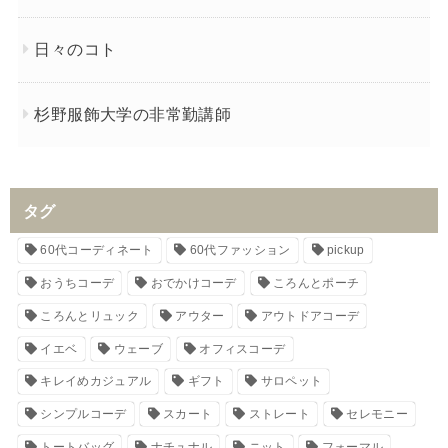
日々のコト
杉野服飾大学の非常勤講師
タグ
60代コーディネート
60代ファッション
pickup
おうちコーデ
おでかけコーデ
ころんとポーチ
ころんとリュック
アウター
アウトドアコーデ
イエベ
ウェーブ
オフィスコーデ
キレイめカジュアル
ギフト
サロペット
シンプルコーデ
スカート
ストレート
セレモニー
トートバッグ
ナチュナル
ニット
フォーマル