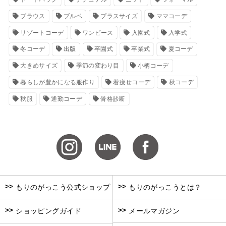
ブラウス
ブルベ
プラスサイズ
ママコーデ
リゾートコーデ
ワンピース
入園式
入学式
冬コーデ
出版
卒園式
卒業式
夏コーデ
大きめサイズ
季節の変わり目
小柄コーデ
暮らしが豊かになる服作り
着痩せコーデ
秋コーデ
秋服
通勤コーデ
骨格診断
>>
>>
もりのがっこう公式ショップ
もりのがっこうとは？
>>
>>
ショッピングガイド
メールマガジン