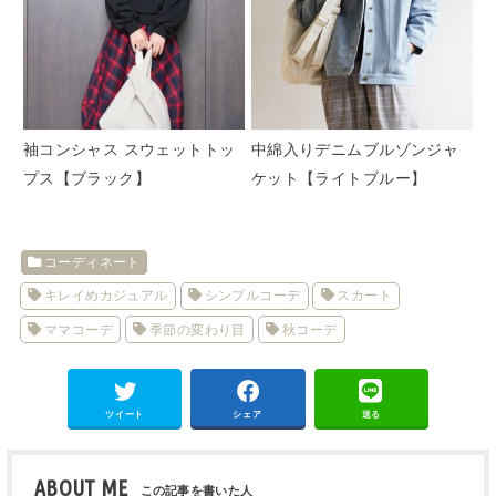
袖コンシャス スウェットトッ
中綿入りデニムブルゾンジャ
プス【ブラック】
ケット【ライトブルー】
コーディネート
キレイめカジュアル
シンプルコーデ
スカート
ママコーデ
季節の変わり目
秋コーデ
ツイート
シェア
送る
ABOUT ME