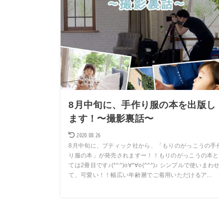
8月中旬に、手作り服の本を出版し
ます！〜撮影裏話〜
2020.08.26
8月中旬に、ブティック社から、「もりのがっこうの手
り服の本」が発売されますー！！もりのがっこうの本と
ては2冊目です♪(*^^)o∀*∀o(^^*)♪ シンプルで使いまわ
て、可愛い！！幅広い年齢層でご着用いただけるア...