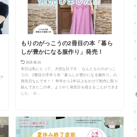
もりのがっこうの2冊目の本「暮ら
ま
しが豊かになる服作り」発売！
2020.08.26
本日は私にとって、大切な日です。 なんともりのがっこ
うの、2冊目の手作り本「暮らしが豊かになる服作り」の
ア
発売日なんです！！ 昨年から1年以上をかけて制作に取り
ま
組んできたこの本。ようやく発売日を迎えることができま
で
した。 小...
くり
ニュース