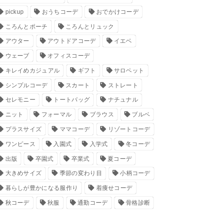
pickup
おうちコーデ
おでかけコーデ
ころんとポーチ
ころんとリュック
アウター
アウトドアコーデ
イエベ
ウェーブ
オフィスコーデ
キレイめカジュアル
ギフト
サロペット
シンプルコーデ
スカート
ストレート
セレモニー
トートバッグ
ナチュナル
ニット
フォーマル
ブラウス
ブルベ
プラスサイズ
ママコーデ
リゾートコーデ
ワンピース
入園式
入学式
冬コーデ
出版
卒園式
卒業式
夏コーデ
大きめサイズ
季節の変わり目
小柄コーデ
暮らしが豊かになる服作り
着痩せコーデ
秋コーデ
秋服
通勤コーデ
骨格診断