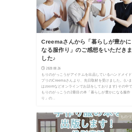
Creemaさんから「暮らしが豊かに
なる服作り」のご感想をいただき
した♪
2020.08.26
もりのがっこうがアイテムを出品しているハンドメイド
プリのCreemaさんより、先日取材を受けました。(い
はzoomなどオンラインでお話をしております) その中
もりのがっこうの2冊目の本「暮らしが豊かになる服作
り」の...
ものづ