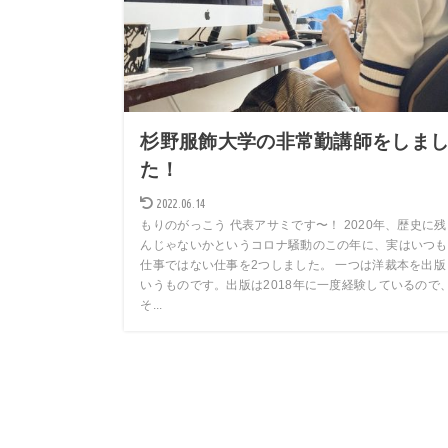
杉野服飾大学の非常勤講師をしま
た！
2022.06.14
もりのがっこう 代表アサミです〜！ 2020年、歴史に残
んじゃないかというコロナ騒動のこの年に、実はいつも
仕事ではない仕事を2つしました。 一つは洋裁本を出版
いうものです。出版は2018年に一度経験しているので
そ...