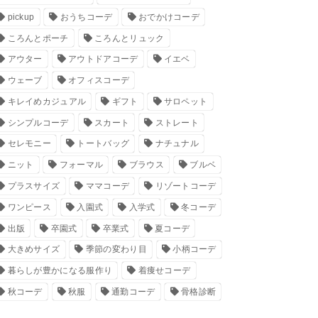
pickup
おうちコーデ
おでかけコーデ
ころんとポーチ
ころんとリュック
アウター
アウトドアコーデ
イエベ
ウェーブ
オフィスコーデ
キレイめカジュアル
ギフト
サロペット
シンプルコーデ
スカート
ストレート
セレモニー
トートバッグ
ナチュナル
ニット
フォーマル
ブラウス
ブルベ
プラスサイズ
ママコーデ
リゾートコーデ
ワンピース
入園式
入学式
冬コーデ
出版
卒園式
卒業式
夏コーデ
大きめサイズ
季節の変わり目
小柄コーデ
暮らしが豊かになる服作り
着痩せコーデ
秋コーデ
秋服
通勤コーデ
骨格診断