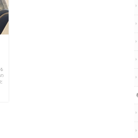
し
る
の
と
、