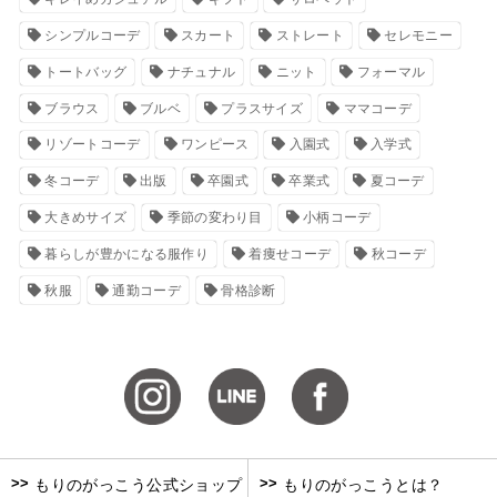
シンプルコーデ
スカート
ストレート
セレモニー
トートバッグ
ナチュナル
ニット
フォーマル
ブラウス
ブルベ
プラスサイズ
ママコーデ
リゾートコーデ
ワンピース
入園式
入学式
冬コーデ
出版
卒園式
卒業式
夏コーデ
大きめサイズ
季節の変わり目
小柄コーデ
暮らしが豊かになる服作り
着痩せコーデ
秋コーデ
秋服
通勤コーデ
骨格診断
>>
>>
もりのがっこう公式ショップ
もりのがっこうとは？