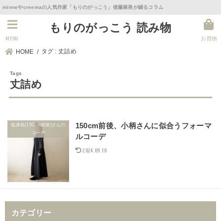
minneやcreemaの人気作家「もりのがっこう」後藤麻美が綴るコラム
もりのがっこう 読み物
MENU
お買物
タグ : 丈詰め
HOME
丈詰め
150cm前後、小柄さんに似合うフォーマ
低身長(150cm前後)さんの
コーデ
ルコーデ
2024.09.10
カテゴリー