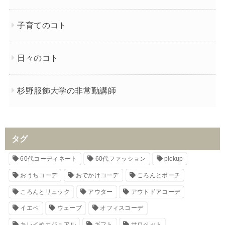
子育てのコト
日々のコト
杉野服飾大学の非常勤講師
タグ
60代コーディネート
60代ファッション
pickup
おうちコーデ
おでかけコーデ
ころんとポーチ
ころんとリュック
アウター
アウトドアコーデ
イエベ
ウェーブ
オフィスコーデ
キレイめカジュアル
ギフト
サロペット