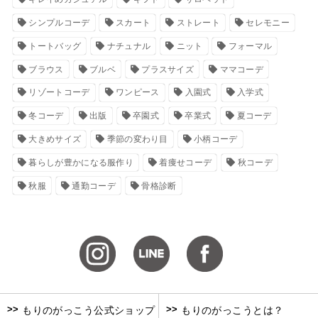
シンプルコーデ
スカート
ストレート
セレモニー
トートバッグ
ナチュナル
ニット
フォーマル
ブラウス
ブルベ
プラスサイズ
ママコーデ
リゾートコーデ
ワンピース
入園式
入学式
冬コーデ
出版
卒園式
卒業式
夏コーデ
大きめサイズ
季節の変わり目
小柄コーデ
暮らしが豊かになる服作り
着痩せコーデ
秋コーデ
秋服
通勤コーデ
骨格診断
>>
>>
もりのがっこう公式ショップ
もりのがっこうとは？