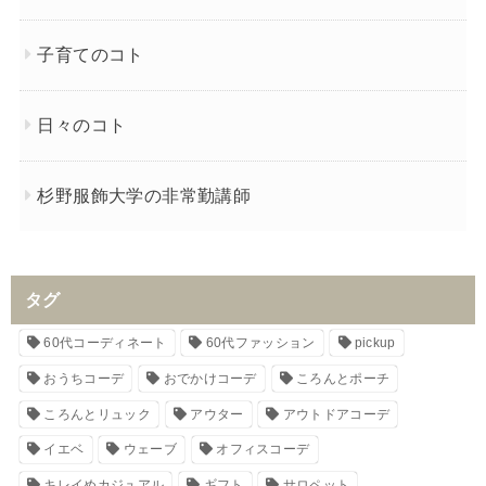
子育てのコト
日々のコト
杉野服飾大学の非常勤講師
タグ
60代コーディネート
60代ファッション
pickup
おうちコーデ
おでかけコーデ
ころんとポーチ
ころんとリュック
アウター
アウトドアコーデ
イエベ
ウェーブ
オフィスコーデ
キレイめカジュアル
ギフト
サロペット