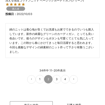
洗える強度コットンニット ベーシックカーディガン(グリーン)
購入者
投稿日
2022/10/03
綿のニットは着心地が良くでお洗濯もお家でできるのでいつも購入
しています。新作の綺麗なグリーンのカーディガン、とっても良い
色合いです。後ろのデザインもボタンも可愛くてとても気に入って
います。この秋から春にかけてきっと毎日活躍すると思われます。
今回も素敵なデザインの綿素材のニット作って下さり有難うござい
34
件中
11
-
20
件表示
1
2
3
4
記事を検索