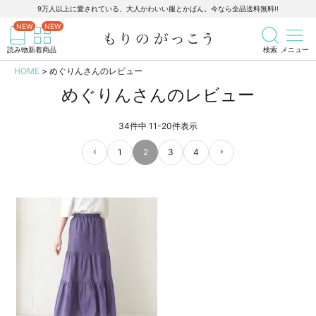
9万人以上に愛されている、大人かわいい服とかばん。今なら全品送料無料!!
記事を検索
商品を検索
読み物
新着商品
検索
メニュー
HOME
めぐりんさんのレビュー
めぐりんさんのレビュー
34
件中
11
-
20
件表示
1
2
3
4