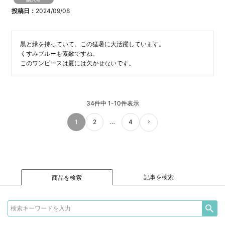
投稿日
2024/09/08
黒と緑を持っていて、この猛暑に大活躍しています。

くすみブルーも素敵ですね。

このワンピースは夏には欠かせないです。
34
件中
1
-
10
件表示
1
2
…
4
記事を検索
商品を検索