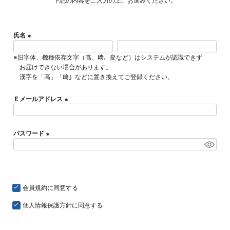
下記の内容をご入力の上、お進みください。
氏名
(
※旧字体、機種依存文字（髙、﨑、夋など）はシステムが認識できず
必
お届けできない場合があります。
須
漢字を「高」「﨑」などに置き換えてご登録ください。
)
Ｅメールアドレス
(
必
須
パスワード
)
(
必
須
)
会員規約
に同意する
個人情報保護方針
に同意する