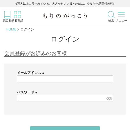
靴下
9万人以上に愛されている、大人かわいい服とかばん。今なら全品送料無料!!
記事を検索
商品を検索
タイツ／レギンス
読み物
新着商品
検索
メニュー
HOME
ログイン
小物
ログイン
すべての小物
会員登録がお済みのお客様
帽子
メールアドレス
ストールほか
(
必
須
パスワード
大きなサイズ
)
(
必
すべての大きなサイズ
須
)
メンズ