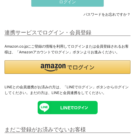
ログイン
すべてのメンズ
パスワードをお忘れですか？
トップス
連携サービスでログイン・会員登録
アウター
Amazon.co.jpにご登録の情報を利用してログインまたは会員登録されるお客
様は、「Amazonアカウントでログイン」ボタンよりお進みください。
ボトムス
セットアップ
ギフト用ラッピング
LINEとの会員連携がお済みの方は、「LINEでログイン」ボタンからログイン
してください。まだの方は、
LINEと会員連携
をしてください。
ラッピングバッグ・カード
まだご登録がお済みでないお客様