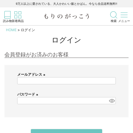
靴下
9万人以上に愛されている、大人かわいい服とかばん。今なら全品送料無料!!
記事を検索
商品を検索
タイツ／レギンス
読み物
新着商品
検索
メニュー
HOME
ログイン
小物
ログイン
すべての小物
会員登録がお済みのお客様
帽子
メールアドレス
ストールほか
(
必
須
パスワード
大きなサイズ
)
(
必
すべての大きなサイズ
須
)
メンズ