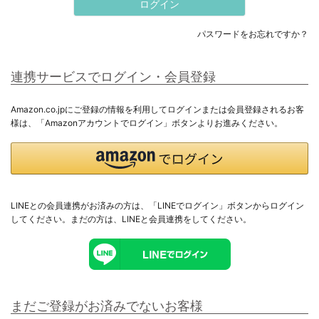
ログイン
すべてのメンズ
パスワードをお忘れですか？
トップス
連携サービスでログイン・会員登録
アウター
Amazon.co.jpにご登録の情報を利用してログインまたは会員登録されるお客
様は、「Amazonアカウントでログイン」ボタンよりお進みください。
ボトムス
セットアップ
ギフト用ラッピング
LINEとの会員連携がお済みの方は、「LINEでログイン」ボタンからログイン
してください。まだの方は、
LINEと会員連携
をしてください。
ラッピングバッグ・カード
まだご登録がお済みでないお客様