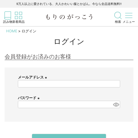
靴下
9万人以上に愛されている、大人かわいい服とかばん。今なら全品送料無料!!
記事を検索
商品を検索
タイツ／レギンス
読み物
新着商品
検索
メニュー
HOME
ログイン
小物
ログイン
すべての小物
会員登録がお済みのお客様
帽子
メールアドレス
ストールほか
(
必
須
パスワード
大きなサイズ
)
(
必
すべての大きなサイズ
須
)
メンズ