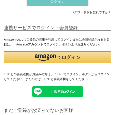
ログイン
すべてのメンズ
パスワードをお忘れですか？
トップス
連携サービスでログイン・会員登録
アウター
Amazon.co.jpにご登録の情報を利用してログインまたは会員登録されるお客
様は、「Amazonアカウントでログイン」ボタンよりお進みください。
ボトムス
セットアップ
ギフト用ラッピング
LINEとの会員連携がお済みの方は、「LINEでログイン」ボタンからログイン
してください。まだの方は、
LINEと会員連携
をしてください。
ラッピングバッグ・カード
まだご登録がお済みでないお客様