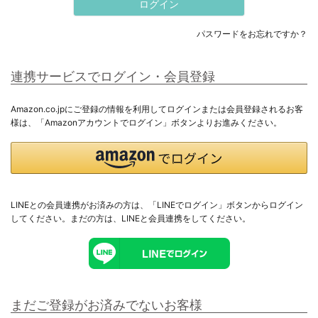
ログイン
すべてのメンズ
パスワードをお忘れですか？
トップス
連携サービスでログイン・会員登録
アウター
Amazon.co.jpにご登録の情報を利用してログインまたは会員登録されるお客
様は、「Amazonアカウントでログイン」ボタンよりお進みください。
ボトムス
セットアップ
ギフト用ラッピング
LINEとの会員連携がお済みの方は、「LINEでログイン」ボタンからログイン
してください。まだの方は、
LINEと会員連携
をしてください。
ラッピングバッグ・カード
まだご登録がお済みでないお客様