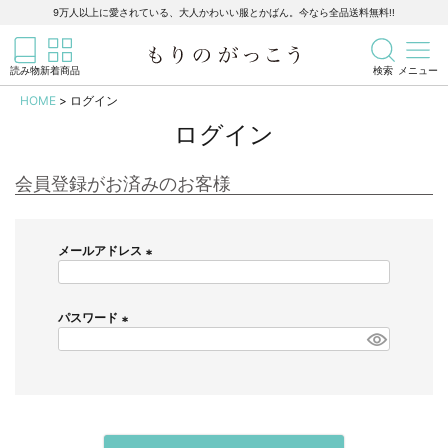
靴下
9万人以上に愛されている、大人かわいい服とかばん。今なら全品送料無料!!
記事を検索
商品を検索
タイツ／レギンス
読み物
新着商品
検索
メニュー
HOME
ログイン
小物
ログイン
すべての小物
会員登録がお済みのお客様
帽子
メールアドレス
ストールほか
(
必
須
パスワード
大きなサイズ
)
(
必
すべての大きなサイズ
須
)
メンズ