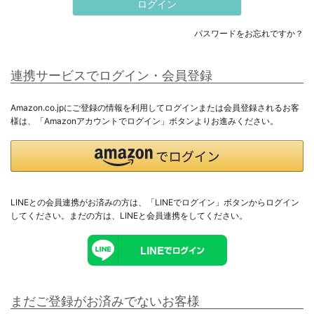
ログイン
すべてのメンズ
パスワードをお忘れですか？
トップス
連携サービスでログイン・会員登録
アウター
Amazon.co.jpにご登録の情報を利用してログインまたは会員登録されるお客
様は、「Amazonアカウントでログイン」ボタンよりお進みください。
ボトムス
セットアップ
ギフト用ラッピング
LINEとの会員連携がお済みの方は、「LINEでログイン」ボタンからログイン
してください。まだの方は、
LINEと会員連携
をしてください。
ラッピングバッグ・カード
まだご登録がお済みでないお客様