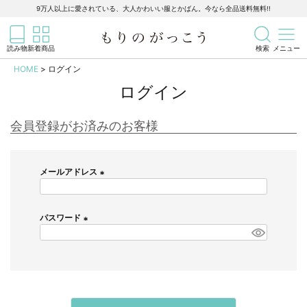
靴下
9万人以上に愛されている、大人かわいい服とかばん。今なら全品送料無料!!
記事を検索
商品を検索
タイツ／レギンス
読み物
新着商品
検索
メニュー
HOME
ログイン
小物
ログイン
すべての小物
会員登録がお済みのお客様
帽子
メールアドレス
ストールほか
(
必
須
パスワード
大きなサイズ
)
(
必
すべての大きなサイズ
須
)
メンズ