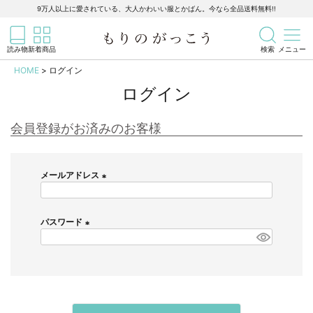
靴下
9万人以上に愛されている、大人かわいい服とかばん。今なら全品送料無料!!
記事を検索
商品を検索
タイツ／レギンス
読み物
新着商品
検索
メニュー
HOME
ログイン
小物
ログイン
すべての小物
会員登録がお済みのお客様
帽子
メールアドレス
ストールほか
(
必
須
パスワード
大きなサイズ
)
(
必
すべての大きなサイズ
須
)
メンズ