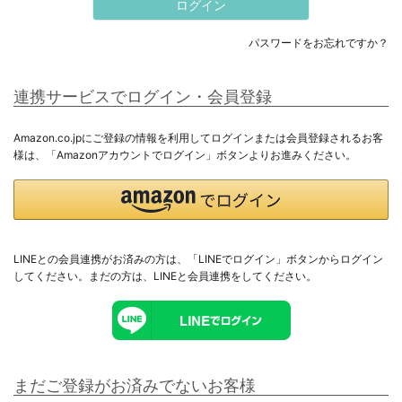
ログイン
すべてのメンズ
パスワードをお忘れですか？
トップス
連携サービスでログイン・会員登録
アウター
Amazon.co.jpにご登録の情報を利用してログインまたは会員登録されるお客
様は、「Amazonアカウントでログイン」ボタンよりお進みください。
ボトムス
セットアップ
ギフト用ラッピング
LINEとの会員連携がお済みの方は、「LINEでログイン」ボタンからログイン
してください。まだの方は、
LINEと会員連携
をしてください。
ラッピングバッグ・カード
まだご登録がお済みでないお客様